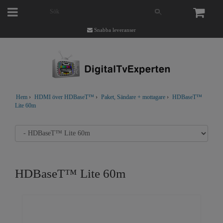
Snabba leveranser
Hem
›
HDMI över HDBaseT™
›
Paket, Sändare + mottagare
›
HDBaseT™
Lite 60m
HDBaseT™ Lite 60m