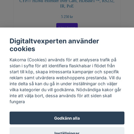
CYP/// HDMI extender över Cat6, HDBaseT™, RS232,
IR, PoE
5 250 kr
Digitaltvexperten använder
cookies
Kakorna (Cookies) används för att analysera trafik på
sidan i syfte för att identifiera flaskhalsar i flödet från
start till köp, skapa intressanta kampanjer och specifik
reklam samt utvärdera webshoppens prestanda. Vill du
inte delta så kan du gå in under inställningar och väljer
vilka kategorier du vill godkänna. Nödvändiga kakor går
inte att välja bort, dessa används för att siden skall
fungera
Kontakt
Trygghet
Cookies
Support
Köpinfo
Om oss
English
Godkänn alla
Integritetspolicy
Köpvillkor, Digitaltvexperten.se
Inställningar