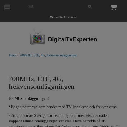
Snabba leveranser
Hem
›
700MHz, LTE, 4G, frekvensomläggningen
700MHz, LTE, 4G,
frekvensomläggningen
700Mhz-omläggningen!
Många undrar vad som händer med TV-kanalerna och frekvenserna.
Större delen av Sverige har redan lagt om, men vissa områden
stoppades innan omläggningen var klar. Detta berodde på att
regeringen var osäker på om det frekvensutrymmet som frigörs skall