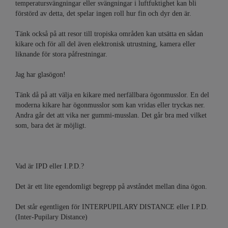
temperatursvängningar eller svängningar i luftfuktighet kan bli
förstörd av detta, det spelar ingen roll hur fin och dyr den är.
Tänk också på att resor till tropiska områden kan utsätta en sådan
kikare och för all del även elektronisk utrustning, kamera eller
liknande för stora påfrestningar.
Jag har glasögon!
Tänk då på att välja en kikare med nerfällbara ögonmusslor. En del
moderna kikare har ögonmusslor som kan vridas eller tryckas ner.
Andra går det att vika ner gummi-musslan. Det går bra med vilket
som, bara det är möjligt.
Vad är IPD eller I.P.D.?
Det är ett lite egendomligt begrepp på avståndet mellan dina ögon.
Det står egentligen för INTERPUPILARY DISTANCE eller I.P.D.
(Inter-Pupilary Distance)