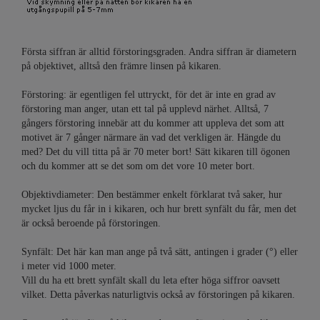
Första siffran är alltid förstoringsgraden. Andra siffran är diametern
på objektivet, alltså den främre linsen på kikaren.
Förstoring:
är egentligen fel uttryckt, för det är inte en grad av
förstoring man anger, utan ett tal på upplevd närhet. Alltså, 7
gångers förstoring innebär att du kommer att uppleva det som att
motivet är 7 gånger närmare än vad det verkligen är. Hängde du
med? Det du vill titta på är 70 meter bort! Sätt kikaren till ögonen
och du kommer att se det som om det vore 10 meter bort.
Objektivdiameter:
Den bestämmer enkelt förklarat två saker, hur
mycket ljus du får in i kikaren, och hur brett synfält du får, men det
är också beroende på förstoringen.
Synfält:
Det här kan man ange på två sätt, antingen i grader (°) eller
i meter vid 1000 meter.
Vill du ha ett brett synfält skall du leta efter höga siffror oavsett
vilket. Detta påverkas naturligtvis också av förstoringen på kikaren.