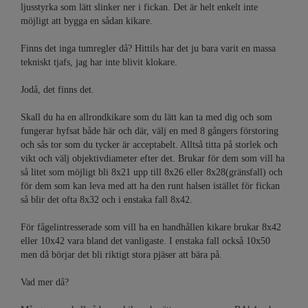
ljusstyrka som lätt slinker ner i fickan. Det är helt enkelt inte
möjligt att bygga en sådan kikare.
Finns det inga tumregler då?
Hittils har det ju bara varit en massa
tekniskt tjafs, jag har inte blivit klokare.
Jodå, det finns det.
Skall du ha en allrondkikare som du lätt kan ta med dig och som
fungerar hyfsat både här och där, välj en med 8 gångers förstoring
och sås tor som du tycker är acceptabelt. Alltså titta på storlek och
vikt och välj objektivdiameter efter det. Brukar för dem som vill ha
så litet som möjligt bli 8x21 upp till 8x26 eller 8x28(gränsfall) och
för dem som kan leva med att ha den runt halsen istället för fickan
så blir det ofta 8x32 och i enstaka fall 8x42.
För fågelintresserade som vill ha en handhållen kikare brukar 8x42
eller 10x42 vara bland det vanligaste. I enstaka fall också 10x50
men då börjar det bli riktigt stora pjäser att bära på.
Vad mer då?