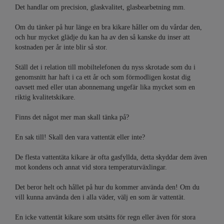
Det handlar om precision, glaskvalitet, glasbearbetning mm.
Om du tänker på hur länge en bra kikare håller om du vårdar den,
och hur mycket glädje du kan ha av den så kanske du inser att
kostnaden per år inte blir så stor.
Ställ det i relation till mobiltelefonen du nyss skrotade som du i
genomsnitt har haft i ca ett år och som förmodligen kostat dig
oavsett med eller utan abonnemang ungefär lika mycket som en
riktig kvalitetskikare.
Finns det något mer man skall tänka på?
En sak till! Skall den vara vattentät eller inte?
De flesta vattentäta kikare är ofta gasfyllda, detta skyddar dem även
mot kondens och annat vid stora temperaturväxlingar.
Det beror helt och hållet på hur du kommer använda den! Om du
vill kunna använda den i alla väder, välj en som är vattentät.
En icke vattentät kikare som utsätts för regn eller även för stora