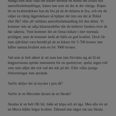
Många som skall råda om kikare berättar en massa om BAk4 och
antireflexbehandlingar, känns inte som att det är det viktiga. Köper
du en kvalitetskikare kan du lita på att de delarna är bra, och om du
väljer en riktig lågpriskikare så hjälper det inte om det är BAk4
eller Bk7 eller all världens antireflexbehandling för den delen. Vi
kommer inte att sälja kikarmodeller där du behöver fundera över de
här sakerna. Visst kommer det att finnas kikare i mer normala
prislägen, men de kommer ändå att hålla en god kvalitet. Dock får
man självklart vara beredd på att en kikare för 5-700 kronor inte
håller samma kvalitet som en för 3000 kronor.
Vad som är helt säkert är att man kan inte förvänta sig att få ett
högprecisions optiskt instrument för en spottstyver, spelar ingen roll
vem som säljer det och vad det står på det. Eller vilka tjusiga
förkortningar som används.
Varför skiljer det så mycket i pris då?
Varför är en Mercedes dyrare än en Skoda?
Skodan är en helt OK bil, både att köpa och att äga. Men alla vet att
en Merca håller högre kvalitet. Därmed inte något ont om Skoda.