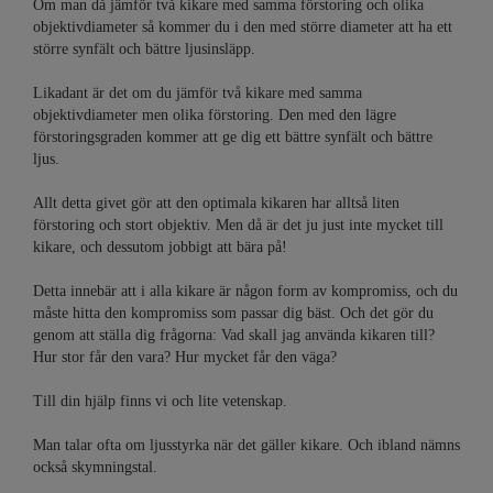
Om man då jämför två kikare med samma förstoring och olika
objektivdiameter så kommer du i den med större diameter att ha ett
större synfält och bättre ljusinsläpp.
Likadant är det om du jämför två kikare med samma
objektivdiameter men olika förstoring. Den med den lägre
förstoringsgraden kommer att ge dig ett bättre synfält och bättre
ljus.
Allt detta givet gör att den optimala kikaren har alltså liten
förstoring och stort objektiv. Men då är det ju just inte mycket till
kikare, och dessutom jobbigt att bära på!
Detta innebär att i alla kikare är någon form av kompromiss, och du
måste hitta den kompromiss som passar dig bäst. Och det gör du
genom att ställa dig frågorna: Vad skall jag använda kikaren till?
Hur stor får den vara? Hur mycket får den väga?
Till din hjälp finns vi och lite vetenskap.
Man talar ofta om ljusstyrka när det gäller kikare. Och ibland nämns
också skymningstal.