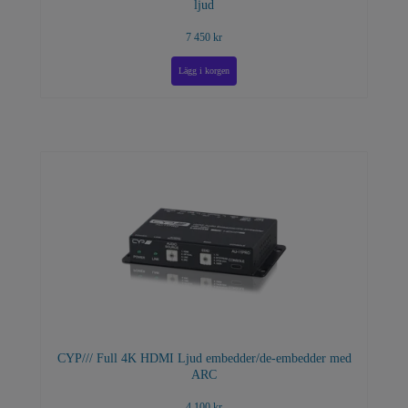
ljud
7 450 kr
CYP/// Full 4K HDMI Ljud embedder/de-embedder med
ARC
4 100 kr