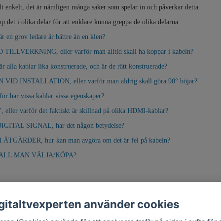
elt enkelt, det är nämligen många saker som spelar in och påverkar detta.
 det i olika delar för att enklare kunna greppa de olika delarna:
r en grov ledare är bättre än en klen?
LLVERKNING, eller varför man alltid skall ha koppar i kabeln?
la kablar lika konstruerade, och är de rätt konstruerade?
D INSTALLATION, eller varför man aldrig skall göra 90° böjar?
 har vissa kablar vissa egenskaper?
er varför det faktiskt är skillnad på olika HDMI-kablar?
ITAL SIGNAL, har det någon betydelse?
GÄRDER, hur kan man avgöra om det är fel på kabeln?
ALL MAN VÄLJA/KÖPA?
gitaltvexperten använder cookies