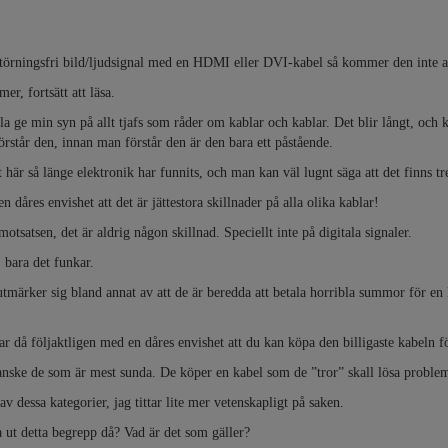
örningsfri bild/ljudsignal med en HDMI eller DVI-kabel så kommer den inte att 
er, fortsätt att läsa.
lla ge min syn på allt tjafs som råder om kablar och kablar. Det blir långt, och k
rstår den, innan man förstår den är den bara ett påstående.
 här så länge elektronik har funnits, och man kan väl lugnt säga att det finns t
dåres envishet att det är jättestora skillnader på alla olika kablar!
tsatsen, det är aldrig någon skillnad. Speciellt inte på digitala signaler.
 bara det funkar.
utmärker sig bland annat av att de är beredda att betala horribla summor för
r då följaktligen med en dåres envishet att du kan köpa den billigaste kabeln f
anske de som är mest sunda. De köper en kabel som de ”tror” skall lösa problem
av dessa kategorier, jag tittar lite mer vetenskapligt på saken.
 ut detta begrepp då? Vad är det som gäller?