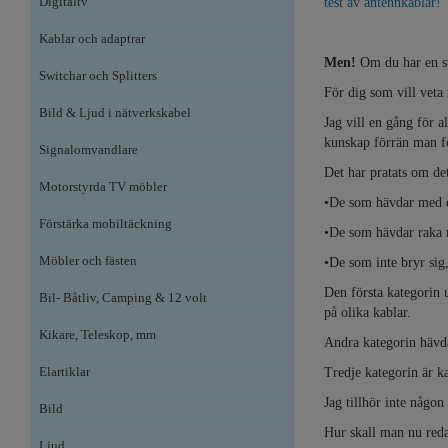
Digitaltv
test av antennkablar!
Kablar och adaptrar
Men!
Om du har en st
Switchar och Splitters
För dig som vill veta m
Bild & Ljud i nätverkskabel
Jag vill en gång för a
kunskap förrän man fö
Signalomvandlare
Det har pratats om det
Motorstyrda TV möbler
•De som hävdar med en 
Förstärka mobiltäckning
•De som hävdar raka mo
Möbler och fästen
•De som inte bryr sig,
Den första kategorin 
Bil- Båtliv, Camping & 12 volt
på olika kablar.
Kikare, Teleskop, mm
Andra kategorin hävda
Elartiklar
Tredje kategorin är k
Jag tillhör inte någon 
Bild
Hur skall man nu reda
Ljud