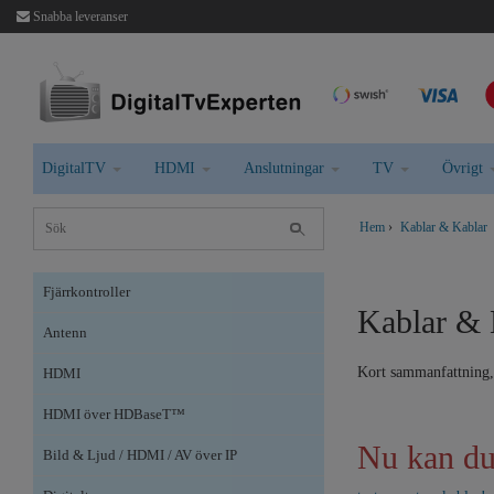
Snabba leveranser
DigitalTV
HDMI
Anslutningar
TV
Övrigt
Hem
›
Kablar & Kablar
Fjärrkontroller
Kablar & 
Antenn
Kort sammanfattning, 
HDMI
HDMI över HDBaseT™
Nu kan du 
Bild & Ljud / HDMI / AV över IP