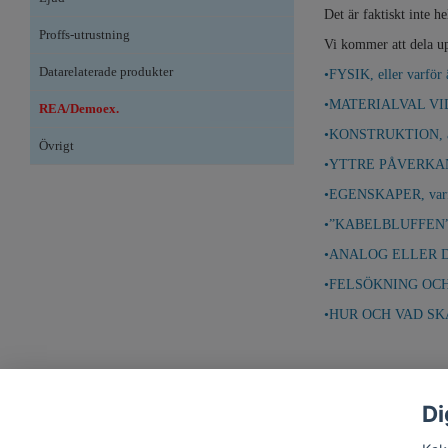
Det är faktiskt inte h
Proffs-utrustning
Vi kommer att dela upp
Datarelaterade produkter
•FYSIK, eller varför ä
•MATERIALVAL VID TI
REA/Demoex.
•KONSTRUKTION, är al
Övrigt
•YTTRE PÅVERKAN VI
•EGENSKAPER, varför
•”KABELBLUFFEN”, ell
•ANALOG ELLER DIG
•FELSÖKNING OCH ÅT
•HUR OCH VAD SK
Di
Nästa sida