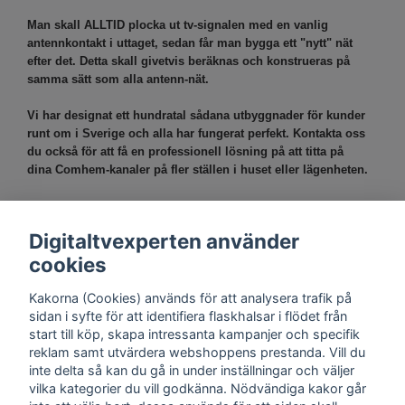
Man skall ALLTID plocka ut tv-signalen med en vanlig
antennkontakt i uttaget, sedan får man bygga ett "nytt" nät
efter det. Detta skall givetvis beräknas och konstrueras på
samma sätt som alla antenn-nät.
Vi har designat ett hundratal sådana utbyggnader för kunder
runt om i Sverige och alla har fungerat perfekt. Kontakta oss
du också för att få en professionell lösning på att titta på
dina Comhem-kanaler på fler ställen i huset eller lägenheten.
Vi bits inte, vi hjälper dig!
Digitaltvexperten använder
Dämpning i kabeln!
cookies
Kakorna (Cookies) används för att analysera trafik på
sidan i syfte för att identifiera flaskhalsar i flödet från
start till köp, skapa intressanta kampanjer och specifik
reklam samt utvärdera webshoppens prestanda. Vill du
inte delta så kan du gå in under inställningar och väljer
vilka kategorier du vill godkänna. Nödvändiga kakor går