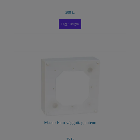
200 kr
Macab Ram vägguttag antenn
25 kr