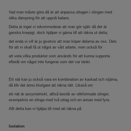
Vad man måste göra då är att anpassa uttagen i slingan med
olika dämpning för att uppnå balans.
Detta är inget vi rekommederar att man gör själv då det är
ganska knepigt, dock hjälper vi gärna till att räkna ut detta,
det enda vi vill är ju givetvis att man köper delarna av oss. Dels
för att vi skall få ut något av vårt arbete, men också för
att veta vilka produkter som används för att kunna supporta
efteråt om något inte fungerar som det var tänkt.
Ett nät kan ju också vara en kombination av kaskad och stjärna,
då blir det ännu klurigare att räkna rätt. Likaså om
ett nät är assymetriskt, alltså består av olikformade slingor,
exempelvis en slinga med två uttag och en annan med fyra.
Allt detta kan vi hjälpa till med att räkna på.
Isolation