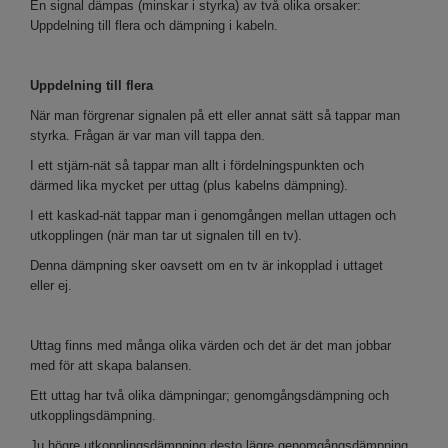
En signal dämpas (minskar i styrka) av två olika orsaker:
Uppdelning till flera och dämpning i kabeln.
Uppdelning till flera
När man förgrenar signalen på ett eller annat sätt så tappar man
styrka. Frågan är var man vill tappa den.
I ett stjärn-nät så tappar man allt i fördelningspunkten och
därmed lika mycket per uttag (plus kabelns dämpning).
I ett kaskad-nät tappar man i genomgången mellan uttagen och
utkopplingen (när man tar ut signalen till en tv).
Denna dämpning sker oavsett om en tv är inkopplad i uttaget
eller ej.
Uttag finns med många olika värden och det är det man jobbar
med för att skapa balansen.
Ett uttag har två olika dämpningar; genomgångsdämpning och
utkopplingsdämpning.
Ju högre utkopplingsdämpning desto lägre genomgångsdämpning