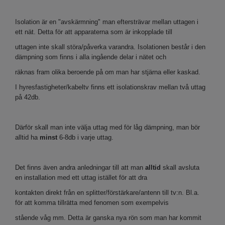
Isolation är en "avskärmning" man eftersträvar mellan uttagen i
ett nät. Detta för att apparaterna som är inkopplade till
uttagen inte skall störa/påverka varandra. Isolationen består i den
dämpning som finns i alla ingående delar i nätet och
räknas fram olika beroende på om man har stjärna eller kaskad.
I hyresfastigheter/kabeltv finns ett isolationskrav mellan två uttag
på 42db.
Därför skall man inte välja uttag med för låg dämpning, man bör
alltid ha
minst
6-8db i varje uttag.
Det finns även andra anledningar till att man
alltid
skall avsluta
en installation med ett uttag istället för att dra
kontakten direkt från en splitter/förstärkare/antenn till tv:n. Bl.a.
för att komma tillrätta med fenomen som exempelvis
stående våg mm. Detta är ganska nya rön som man har kommit