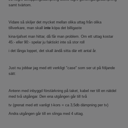
samt tvärtom.
Vidare så skiljer det mycket mellan olika uttag från olika
tillverkare, man skall
inte
köpa det billigaste
kina-tjafset man hittar, då får man problem. Om ett uttag kostar
45:- eller 90:- spelar ju faktiskt inte så stor roll
i det långa loppet, det skall ändå sitta där ett antal år.
Just nu jobbar jag med ett verkligt "case" som ser ut på följande
sätt:
Antenn med inbyggd förstärkning på taket, kabel ner till en nätdel
med två utgångar. Den ena utgången går till två
tv (grenat med ett vanligt t-kors = ca 3,5db dämpning per tv)
Andra utgången går till en slinga med 4 uttag.