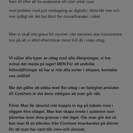
fram till efter att ha analyserat ett stort antal case
med problem med just mottagning av digitaltv, detta blir mer och
mer tydligt när det har blivit fler muxar/kanaler i nätet.
Men vi skall inte gräva för mycket i det tekniska utan koncentrera
oss på att vi alltid eftersträvar minst 6-8 db i varje uttag.
VI säljer alla typer av uttag med alla dämpningar, vi har
också det mesta på lager! MEN För att undvika
felbeställningar så har vi inte alla sorter i shopen, kontakta
oss istället!
När det gäller att utöka med fler uttag i en fastighet ansluten
till Comhem är det ännu viktigare att man gör rätt.
Först: Man får absolut inte koppla in sig på kabeln inne i
väggen före uttaget. Man kan skapa oreda i systemet som
påverkar även dina grannar i det läget. Om man gör det så
kan man få en tekniker från Comhem knackandes på dörren
för att man har varit där inne och skruvat.