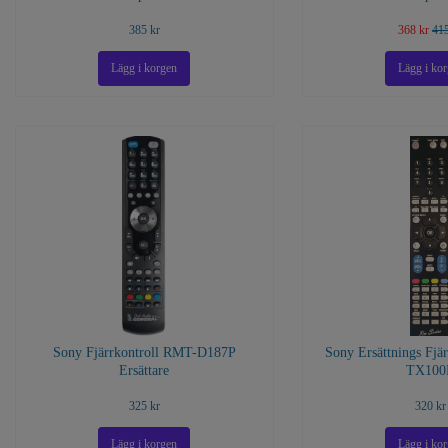
385 kr
368 kr
415
Sony Fjärrkontroll RMT-D187P
Sony Ersättnings Fjä
Ersättare
TX100
325 kr
320 kr