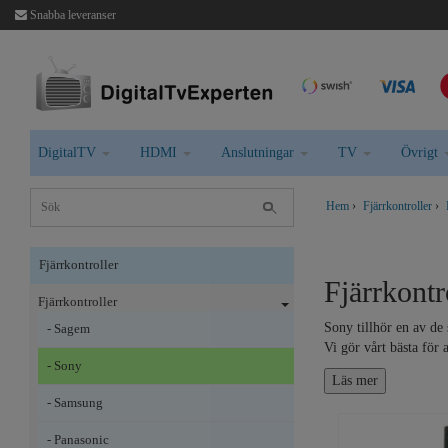
Snabba leveranser
DigitalTV
HDMI
Anslutningar
TV
Övrigt
Hem
›
Fjärrkontroller
›
Fjärrkontroller
Fjärrkont
Fjärrkontroller
Sony tillhör en av de 
- Sagem
Vi gör vårt bästa för 
- Sony
- Samsung
- Panasonic