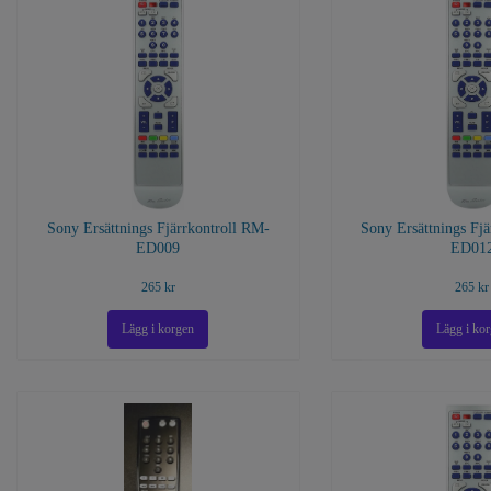
Sony Ersättnings Fjärrkontroll RM-
Sony Ersättnings Fj
ED009
ED01
265 kr
265 kr