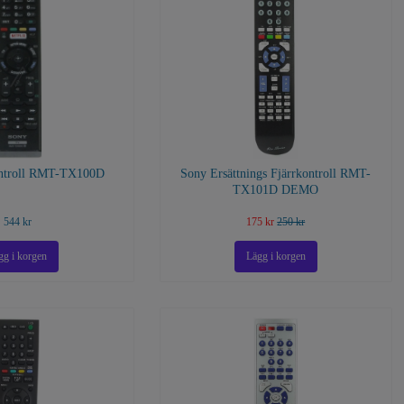
ontroll RMT-TX100D
Sony Ersättnings Fjärrkontroll RMT-
TX101D DEMO
544 kr
175 kr
250 kr