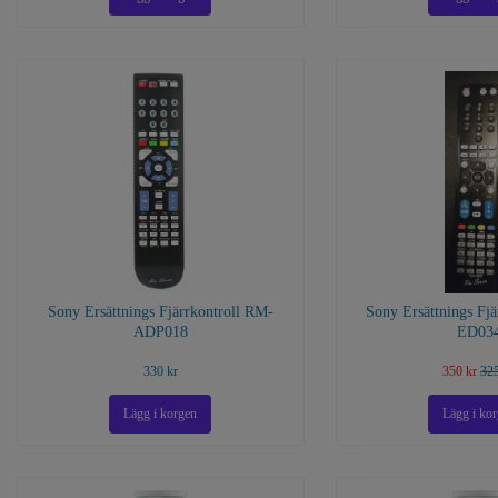
Sony Ersättnings Fjärrkontroll RM-
Sony Ersättnings Fj
ADP018
ED03
330 kr
350 kr
325