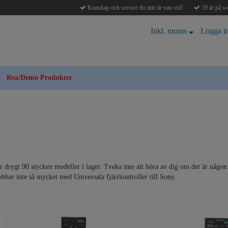
Kunskap och service du inte är van vid!
19 år på we
Inkl. moms
Logga i
Rea/Demo Produkter
ar drygt 90 stycken modeller i lager. Tveka inte att höra av dig om det är någon 
 jobbar inte så mycket med Universala fjärrkontroller till Sony.