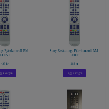
ngs Fjärrkontroll RM-
Sony Ersättnings Fjärrkontroll RM-
ED050
ED008
425 kr
265 kr