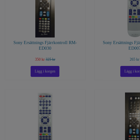
Sony Ersättnings Fjärrkontroll RM-
Sony Ersättnings Fj
ED030
ED00
350 kr
325 kr
265 kr