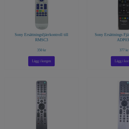
Sony Ersättningsfjärrkontroll till
Sony Ersättnings Fj
RMSC3
ADP03
350 kr
377 kr