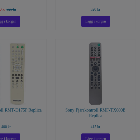
0 kr
325 kr
320 kr
roll RMT-D175P Replica
Sony Fjärrkontroll RMF-TX600E
Replica
400 kr
415 kr