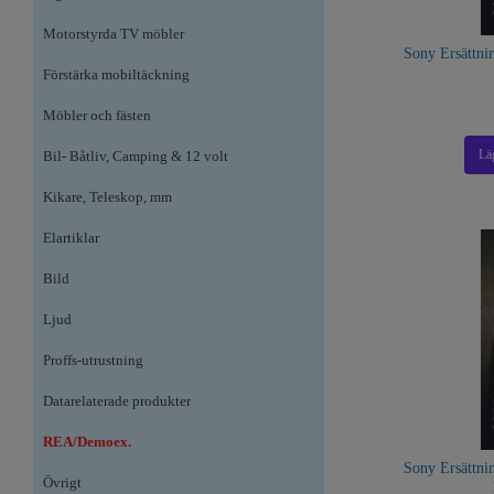
Motorstyrda TV möbler
Sony Ersättni
Förstärka mobiltäckning
Möbler och fästen
Bil- Båtliv, Camping & 12 volt
Kikare, Teleskop, mm
Elartiklar
Bild
Ljud
Proffs-utrustning
Datarelaterade produkter
REA/Demoex.
Sony Ersättni
Övrigt