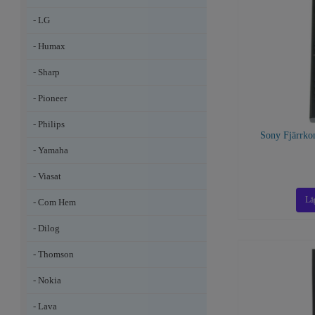
- LG
- Humax
- Sharp
- Pioneer
- Philips
Sony Fjärrk
- Yamaha
- Viasat
- Com Hem
- Dilog
- Thomson
- Nokia
- Lava