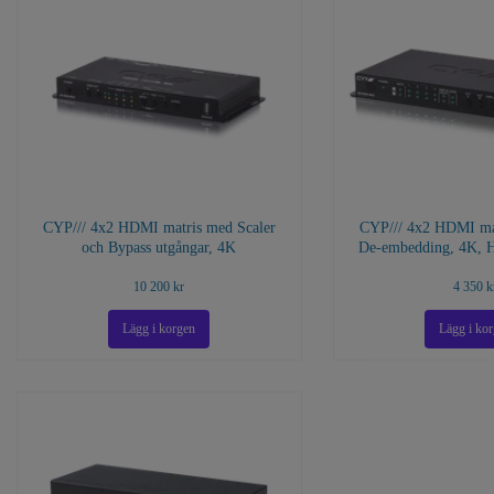
CYP/// 4x2 HDMI matris med Scaler
CYP/// 4x2 HDMI ma
och Bypass utgångar, 4K
De-embedding, 4K, 
10 200 kr
4 350 k