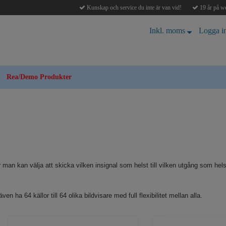
Kunskap och service du inte är van vid!
19 år på we
Inkl. moms
Logga i
Rea/Demo Produkter
man kan välja att skicka vilken insignal som helst till vilken utgång som he
en ha 64 källor till 64 olika bildvisare med full flexibilitet mellan alla.