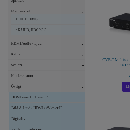
Splitters
Matrisväxel
- FullHD 1080p
- 4K UHD, HDCP 2.2
HDMI Audio / Ljud
Kablar
CYP/// Multiro
Scalers
HDMI ut
Konferensrum
Övrigt
HDMI över HDBaseT™
Bild & Ljud / HDMI / AV över IP
Digitaltv
Kablar och adaptrar