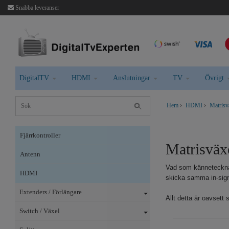
Snabba leveranser
DigitalTV
HDMI
Anslutningar
TV
Övrigt
Hem
›
HDMI
›
Matrisv
Fjärrkontroller
Matrisväx
Antenn
Vad som kännetecknar 
HDMI
skicka samma in-signa
Extenders / Förlängare
Allt detta är oavsett 
Switch / Växel