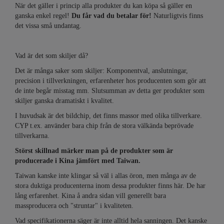
När det gäller i princip alla produkter du kan köpa så gäller en
ganska enkel regel!
Du får vad du betalar för!
Naturligtvis finns
det vissa små undantag.
Vad är det som skiljer då?
Det är många saker som skiljer: Komponentval, anslutningar,
precision i tillverkningen, erfarenheter hos producenten som gör att
de inte begår misstag mm. Slutsumman av detta ger produkter som
skiljer ganska dramatiskt i kvalitet.
I huvudsak är det bildchip, det finns massor med olika tillverkare.
CYP t.ex. använder bara chip från de stora välkända beprövade
tillverkarna.
Störst skillnad märker man på de produkter som är
producerade i Kina jämfört med Taiwan.
Taiwan kanske inte klingar så väl i allas öron, men många av de
stora duktiga producenterna inom dessa produkter finns här. De har
lång erfarenhet. Kina å andra sidan vill generellt bara
massproducera och "struntar" i kvaliteten.
Vad specifikationerna säger är inte alltid hela sanningen. Det kanske