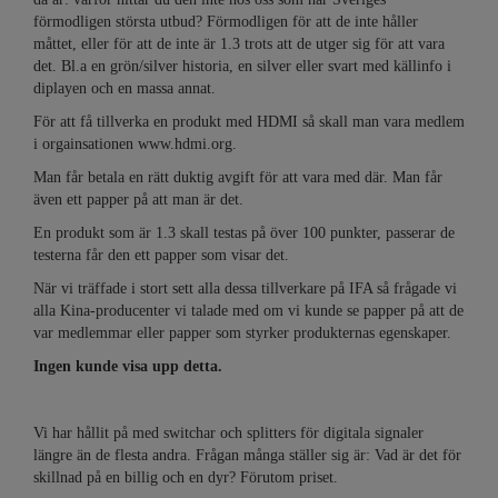
förmodligen största utbud? Förmodligen för att de inte håller
måttet, eller för att de inte är 1.3 trots att de utger sig för att vara
det. Bl.a en grön/silver historia, en silver eller svart med källinfo i
diplayen och en massa annat.
För att få tillverka en produkt med HDMI så skall man vara medlem
i orgainsationen www.hdmi.org.
Man får betala en rätt duktig avgift för att vara med där. Man får
även ett papper på att man är det.
En produkt som är 1.3 skall testas på över 100 punkter, passerar de
testerna får den ett papper som visar det.
När vi träffade i stort sett alla dessa tillverkare på IFA så frågade vi
alla Kina-producenter vi talade med om vi kunde se papper på att de
var medlemmar eller papper som styrker produkternas egenskaper.
Ingen kunde visa upp detta.
Vi har hållit på med switchar och splitters för digitala signaler
längre än de flesta andra. Frågan många ställer sig är: Vad är det för
skillnad på en billig och en dyr? Förutom priset.