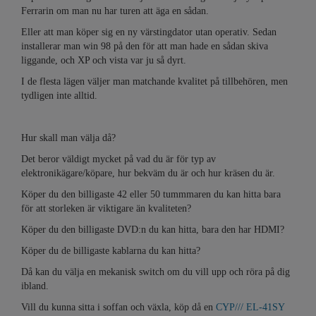
Ferrarin om man nu har turen att äga en sådan.
Eller att man köper sig en ny värstingdator utan operativ. Sedan
installerar man win 98 på den för att man hade en sådan skiva
liggande, och XP och vista var ju så dyrt.
I de flesta lägen väljer man matchande kvalitet på tillbehören, men
tydligen inte alltid.
Hur skall man välja då?
Det beror väldigt mycket på vad du är för typ av
elektronikägare/köpare, hur bekväm du är och hur kräsen du är.
Köper du den billigaste 42 eller 50 tummmaren du kan hitta bara
för att storleken är viktigare än kvaliteten?
Köper du den billigaste DVD:n du kan hitta, bara den har HDMI?
Köper du de billigaste kablarna du kan hitta?
Då kan du välja en mekanisk switch om du vill upp och röra på dig
ibland.
Vill du kunna sitta i soffan och växla, köp då en
CYP/// EL-41SY