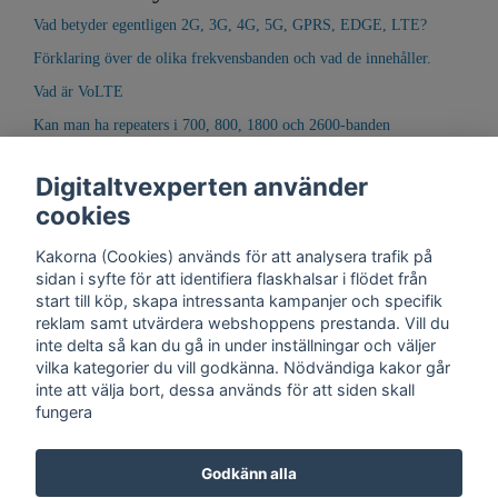
Vad betyder egentligen 2G, 3G, 4G, 5G, GPRS, EDGE, LTE?
Förklaring över de olika frekvensbanden och vad de innehåller.
Vad är VoLTE
Kan man ha repeaters i 700, 800, 1800 och 2600-banden
Vad händer i 2100-bandet?
Digitaltvexperten använder
Vilken repeater skall jag välja?
cookies
Kakorna (Cookies) används för att analysera trafik på
sidan i syfte för att identifiera flaskhalsar i flödet från
start till köp, skapa intressanta kampanjer och specifik
reklam samt utvärdera webshoppens prestanda. Vill du
inte delta så kan du gå in under inställningar och väljer
vilka kategorier du vill godkänna. Nödvändiga kakor går
inte att välja bort, dessa används för att siden skall
fungera
Kontakt
Trygghet
Cookies
Support
Köpinfo
Om oss
English
Godkänn alla
Integritetspolicy
Köpvillkor, Digitaltvexperten.se