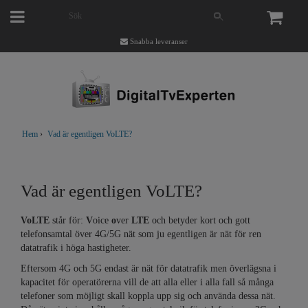
Snabba leveranser
Hem
›
Vad är egentligen VoLTE?
Vad är egentligen VoLTE?
VoLTE
står för:
V
oice
o
ver
LTE
och betyder kort och gott
telefonsamtal över 4G/5G nät som ju egentligen är nät för ren
datatrafik i höga hastigheter.
Eftersom 4G och 5G endast är nät för datatrafik men överlägsna i
kapacitet för operatörerna vill de att alla eller i alla fall så många
telefoner som möjligt skall koppla upp sig och använda dessa nät.