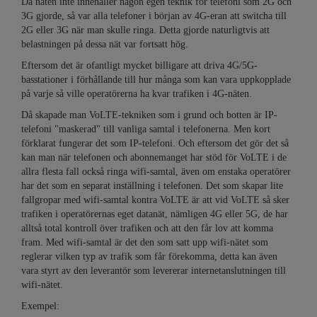
Då näten inte innehåller någon egen teknik för telefoni som 2G och
3G gjorde, så var alla telefoner i början av 4G-eran att switcha till
2G eller 3G när man skulle ringa. Detta gjorde naturligtvis att
belastningen på dessa nät var fortsatt hög.
Eftersom det är ofantligt mycket billigare att driva 4G/5G-
basstationer i förhållande till hur många som kan vara uppkopplade
på varje så ville operatörerna ha kvar trafiken i 4G-näten.
Då skapade man VoLTE-tekniken som i grund och botten är IP-
telefoni "maskerad" till vanliga samtal i telefonerna. Men kort
förklarat fungerar det som IP-telefoni. Och eftersom det gör det så
kan man när telefonen och abonnemanget har stöd för VoLTE i de
allra flesta fall också ringa wifi-samtal, även om enstaka operatörer
har det som en separat inställning i telefonen. Det som skapar lite
fallgropar med wifi-samtal kontra VoLTE är att vid VoLTE så sker
trafiken i operatörernas eget datanät, nämligen 4G eller 5G, de har
alltså total kontroll över trafiken och att den får lov att komma
fram. Med wifi-samtal är det den som satt upp wifi-nätet som
reglerar vilken typ av trafik som får förekomma, detta kan även
vara styrt av den leverantör som levererar internetanslutningen till
wifi-nätet.
Exempel: