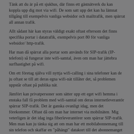
Tänk att du är på ett sjukhus, där finns ett gästnätverk du kan
koppla upp dig mot via wifi. De som satt upp det kan ha lämnat
tillgång till exempelvis vanliga websidor och mailtrafik, men spärrat
all annan trafik.
Allt sådant här kan styras väldigt exakt oftast eftersom det finns
specifika portar i datatrafik, exempelvis port 80 för vanliga
websidor/ http-trafik.
Har man då spärrat alla portar som används för SIP-trafik (IP-
telefoni) så fungerar inte wifi-samtal, även om man har jättebra
surfhastighet på wifi.
Om ett företag själva vill nyttja wifi-calling i sina telefoner kan de
ju oftast se till att deras egna wifi-nät tillåter det, så problemen
uppstår oftast på publika nät.
Jämfört kan privatpersoner som sätter upp ett eget wifi hemma i
enstaka fall få problem med wifi-samtal om deras internetleverantör
spärrar SIP-trafik. Det är ganska ovanligt idag, men det
förekommer. Oftast då om man har internet via mobilnäten. Mig
veterligen är det idag inga fiberleverantörer som spärrar SIP-trafik.
Men man kan ju tänka sig att om man har ett mobilabonnemang till
sin telefon och skaffar en "påhängt" datakort till det abonnemanget