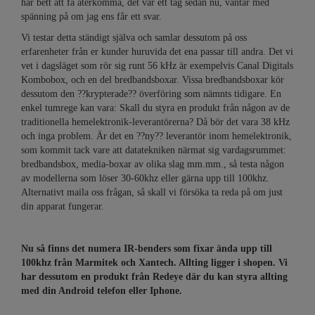
har bett att få återkomma, det var ett tag sedan nu, väntar med
spänning på om jag ens får ett svar.
Vi testar detta ständigt själva och samlar dessutom på oss
erfarenheter från er kunder huruvida det ena passar till andra. Det vi
vet i dagsläget som rör sig runt 56 kHz är exempelvis Canal Digitals
Kombobox, och en del bredbandsboxar. Vissa bredbandsboxar kör
dessutom den ??krypterade?? överföring som nämnts tidigare. En
enkel tumrege kan vara: Skall du styra en produkt från någon av de
traditionella hemelektronik-leverantörerna? Då bör det vara 38 kHz
och inga problem. Är det en ??ny?? leverantör inom hemelektronik,
som kommit tack vare att datatekniken närmat sig vardagsrummet:
bredbandsbox, media-boxar av olika slag mm.mm., så testa någon
av modellerna som löser 30-60khz eller gärna upp till 100khz.
Alternativt maila oss frågan, så skall vi försöka ta reda på om just
din apparat fungerar.
Nu så finns det numera IR-benders som fixar ända upp till
100khz från Marmitek och Xantech. Allting ligger i shopen. Vi
har dessutom en produkt från Redeye där du kan styra allting
med din Android telefon eller Iphone.