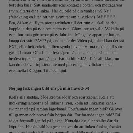
bort den bara! Sätt sändarens scartkontakt i boxen, och mottagarens
i tv:n. Starta dina linkar! Har du bild på din vanliga tv? Nej!
(felsökning en liten bit ner, avsnittet om huvud-tv.) JA!!!!!!!!!!!
Bra, då kan du flytta mottagarlinken till det rum du skall ha den,
koppla in den på tv:n och starta tv:n. Glöm inte att välja AV-källa på
tv:n, hur man gör beror på tv-fabrikat. Många tv-apparater har en
knapp det står ??AV?? på, andra står det Video på, ibland kan det stå
EXT, eller helt enkelt en liten symbol av en tv-ruta med en pil som
går in i rutan. Ofta finns flera lägen på denna knapp, så man kan
behöva trycka ett par gånger. Får du bild? JA!, då är allt klart, nu
kan du behöva finjustera lite med placeringen av linkarna och
eventuella IR-ögon. Titta och njut.
Nej jag fick ingen bild ens på min huvud-tv!
Kolla alla sladdar, både strömsladdar och scartkablar. Kolla att
indikeringslamporna på linkarna lyser, kolla att linkarnas kanal-
switchar står på samma läge/kanal. Fortfarande ingen bild? Gå över
till grannen och prova från början där. Fortfarande ingen bild? Då
är det förmodligen fel på linken. Kontakta oss eller stället där du
köpt den. Har du bild hos grannen vet du att linken funkar, fortsätt
prova med andra källor, ta eventuellt en källa med dig till rummet