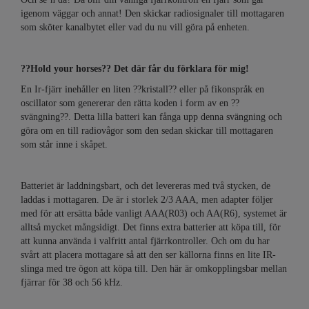
igenom väggar och annat! Den skickar radiosignaler till mottagaren
som sköter kanalbytet eller vad du nu vill göra på enheten.
??Hold your horses?? Det där får du förklara för mig!
En Ir-fjärr inehåller en liten ??kristall?? eller på fikonspråk en
oscillator som genererar den rätta koden i form av en ??
svängning??. Detta lilla batteri kan fånga upp denna svängning och
göra om en till radiovågor som den sedan skickar till mottagaren
som står inne i skåpet.
Batteriet är laddningsbart, och det levereras med två stycken, de
laddas i mottagaren. De är i storlek 2/3 AAA, men adapter följer
med för att ersätta både vanligt AAA(R03) och AA(R6), systemet är
alltså mycket mångsidigt. Det finns extra batterier att köpa till, för
att kunna använda i valfritt antal fjärrkontroller. Och om du har
svårt att placera mottagare så att den ser källorna finns en lite IR-
slinga med tre ögon att köpa till. Den här är omkopplingsbar mellan
fjärrar för 38 och 56 kHz.