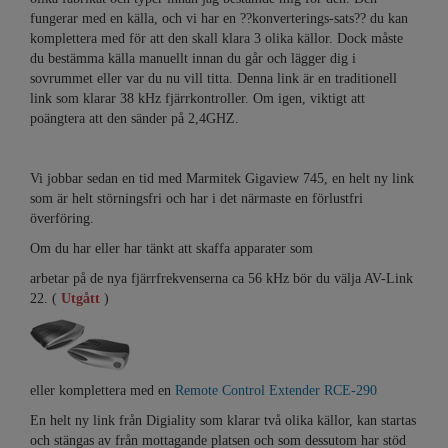
fungerar med en källa, och vi har en ??konverterings-sats?? du kan
komplettera med för att den skall klara 3 olika källor. Dock måste
du bestämma källa manuellt innan du går och lägger dig i
sovrummet eller var du nu vill titta. Denna link är en traditionell
link som klarar 38 kHz fjärrkontroller. Om igen, viktigt att
poängtera att den sänder på 2,4GHZ.
Vi jobbar sedan en tid med Marmitek Gigaview 745, en helt ny link
som är helt störningsfri och har i det närmaste en förlustfri
överföring.
Om du har eller har tänkt att skaffa apparater som
arbetar på de nya fjärrfrekvenserna ca 56 kHz bör du välja AV-Link
22. (
Utgått
)
eller komplettera med en
Remote Control Extender RCE-290
En helt ny link från Digiality som klarar två olika källor, kan startas
och stängas av från mottagande platsen och som dessutom har stöd