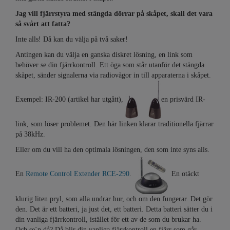
Jag vill fjärrstyra med stängda dörrar på skåpet, skall det vara
så svårt att fatta?
Inte alls! Då kan du välja på två saker!
Antingen kan du välja en ganska diskret lösning, en link som
behöver se din fjärrkontroll. Ett öga som står utanför det stängda
skåpet, sänder signalerna via radiovågor in till apparaterna i skåpet.
Exempel: IR-200 (artikel har utgått),
en prisvärd IR-
link, som löser problemet. Den här linken klarar traditionella fjärrar
på 38kHz.
Eller om du vill ha den optimala lösningen, den som inte syns alls.
En
Remote Control Extender RCE-290
.
En otäckt
klurig liten pryl, som alla undrar hur, och om den fungerar. Det gör
den. Det är ett batteri, ja just det, ett batteri. Detta batteri sätter du i
din vanliga fjärrkontroll, istället för ett av de som du brukar ha.
Och se´n då? Då blir din vanliga fjärrkontroll en fjärr som går