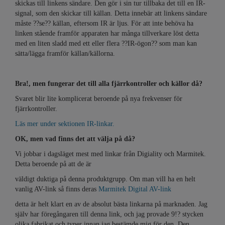
skickas till linkens sändare. Den gör i sin tur tillbaka det till en IR-
signal, som den skickar till källan. Detta innebär att linkens sändare
måste ??se?? källan, eftersom IR är ljus. För att inte behöva ha
linken stående framför apparaten har många tillverkare löst detta
med en liten sladd med ett eller flera ??IR-ögon?? som man kan
sätta/lägga framför källan/källorna.
Bra!, men fungerar det till alla fjärrkontroller och källor då?
Svaret blir lite komplicerat beroende på nya frekvenser för
fjärrkontroller.
Läs mer under sektionen IR-linkar.
OK, men vad finns det att välja på då?
Vi jobbar i dagsläget mest med linkar från Digiality och Marmitek.
Detta beroende på att de är
väldigt duktiga på denna produktgrupp. Om man vill ha en helt
vanlig AV-link så finns deras
Marmitek Digital AV-link
detta är helt klart en av de absolut bästa linkarna på marknaden. Jag
själv har föregångaren till denna link, och jag provade 9!? stycken
olika fabrikat och typer innan jag bestämde mig för den. Den