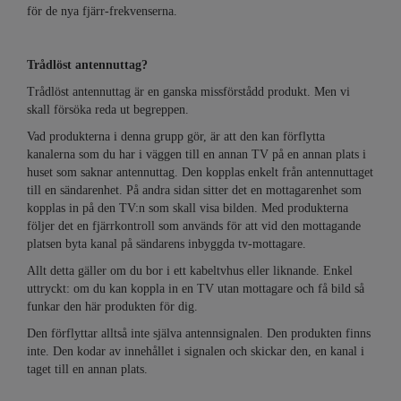
för de nya fjärr-frekvenserna.
Trådlöst antennuttag?
Trådlöst antennuttag är en ganska missförstådd produkt. Men vi
skall försöka reda ut begreppen.
Vad produkterna i denna grupp gör, är att den kan förflytta
kanalerna som du har i väggen till en annan TV på en annan plats i
huset som saknar antennuttag. Den kopplas enkelt från antennuttaget
till en sändarenhet. På andra sidan sitter det en mottagarenhet som
kopplas in på den TV:n som skall visa bilden. Med produkterna
följer det en fjärrkontroll som används för att vid den mottagande
platsen byta kanal på sändarens inbyggda tv-mottagare.
Allt detta gäller om du bor i ett kabeltvhus eller liknande. Enkel
uttryckt: om du kan koppla in en TV utan mottagare och få bild så
funkar den här produkten för dig.
Den förflyttar alltså inte själva antennsignalen. Den produkten finns
inte. Den kodar av innehållet i signalen och skickar den, en kanal i
taget till en annan plats.