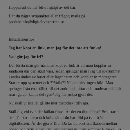
Hoppas att du har blivit hjälpt av det här.
Har du några synpunkter eller frågor, maila på
produktinfo@digitaltvexperten.se
Installationstips!
Jag har köpt en link, men jag får det inte att funka!
Vad gör jag för fel?
Det första man gör när man köpt en link är att man kopplar in
sändaren där den skall vara, sedan springer man iväg till sovrummet
i andra ändan av huset eller lägenheten och kopplar in mottagaren.
Startar upp systemet och ??Voila?? Nä det blev ingen bild. Man
springer från ena stället till det andra och tittar och funderar och blir
snart galen, känns det igen? Jag har också gjort det.
Nu skall vi istället gå lite mer metodiskt tillväga.
Ställ dig vid tv:n där källan finns. Är det en digitalbox? Bra, starta
den då, starta tv:n och kolla så att du har bild på tv:n från
digitalboxen. Är det gjort? Bra! Då tar du bort scartkabeln mellan
boxen och tv:n! ? men den behöver jag ju. Den kommer tillbaka! Ta