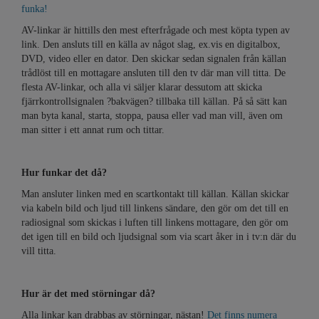
funka!
AV-linkar är hittills den mest efterfrågade och mest köpta typen av
link. Den ansluts till en källa av något slag, ex.vis en digitalbox,
DVD, video eller en dator. Den skickar sedan signalen från källan
trådlöst till en mottagare ansluten till den tv där man vill titta. De
flesta AV-linkar, och alla vi säljer klarar dessutom att skicka
fjärrkontrollsignalen ?bakvägen? tillbaka till källan. På så sätt kan
man byta kanal, starta, stoppa, pausa eller vad man vill, även om
man sitter i ett annat rum och tittar.
Hur funkar det då?
Man ansluter linken med en scartkontakt till källan. Källan skickar
via kabeln bild och ljud till linkens sändare, den gör om det till en
radiosignal som skickas i luften till linkens mottagare, den gör om
det igen till en bild och ljudsignal som via scart åker in i tv:n där du
vill titta.
Hur är det med störningar då?
Alla linkar kan drabbas av störningar, nästan!
Det finns numera