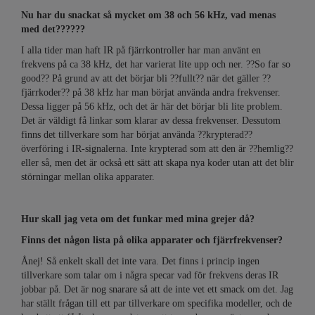
Nu har du snackat så mycket om 38 och 56 kHz, vad menas
med det??????
I alla tider man haft IR på fjärrkontroller har man använt en
frekvens på ca 38 kHz, det har varierat lite upp och ner. ??So far so
good?? På grund av att det börjar bli ??fullt?? när det gäller ??
fjärrkoder?? på 38 kHz har man börjat använda andra frekvenser.
Dessa ligger på 56 kHz, och det är här det börjar bli lite problem.
Det är väldigt få linkar som klarar av dessa frekvenser. Dessutom
finns det tillverkare som har börjat använda ??krypterad??
överföring i IR-signalerna. Inte krypterad som att den är ??hemlig??
eller så, men det är också ett sätt att skapa nya koder utan att det blir
störningar mellan olika apparater.
Hur skall jag veta om det funkar med mina grejer då?
Finns det någon lista på olika apparater och fjärrfrekvenser?
Ånej! Så enkelt skall det inte vara. Det finns i princip ingen
tillverkare som talar om i några specar vad för frekvens deras IR
jobbar på. Det är nog snarare så att de inte vet ett smack om det. Jag
har ställt frågan till ett par tillverkare om specifika modeller, och de