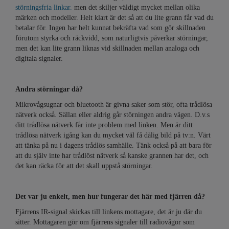
störningsfria linkar.
men det skiljer väldigt mycket mellan olika
märken och modeller. Helt klart är det så att du lite grann får vad du
betalar för. Ingen har helt kunnat bekräfta vad som gör skillnaden
förutom styrka och räckvidd, som naturligtvis påverkar störningar,
men det kan lite grann liknas vid skillnaden mellan analoga och
digitala signaler.
Andra störningar då?
Mikrovågsugnar och bluetooth är givna saker som stör, ofta trådlösa
nätverk också. Sällan eller aldrig går störningen andra vägen. D.v.s
ditt trådlösa nätverk får inte problem med linken. Men är ditt
trådlösa nätverk igång kan du mycket väl få dålig bild på tv:n. Värt
att tänka på nu i dagens trådlös samhälle. Tänk också på att bara för
att du själv inte har trådlöst nätverk så kanske grannen har det, och
det kan räcka för att det skall uppstå störningar.
Det var ju enkelt, men hur fungerar det här med fjärren då?
Fjärrens IR-signal skickas till linkens mottagare, det är ju där du
sitter. Mottagaren gör om fjärrens signaler till radiovågor som