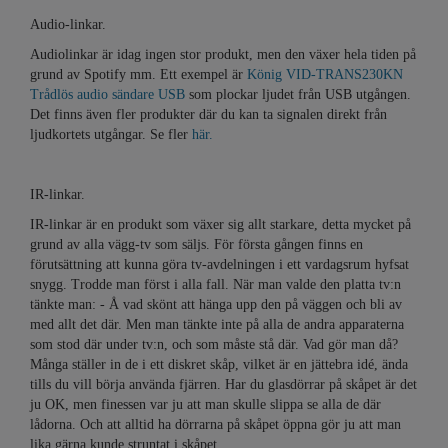
Audio-linkar.
Audiolinkar är idag ingen stor produkt, men den växer hela tiden på
grund av Spotify mm. Ett exempel är
König VID-TRANS230KN
Trådlös audio sändare USB
som plockar ljudet från USB utgången.
Det finns även fler produkter där du kan ta signalen direkt från
ljudkortets utgångar. Se fler
här.
IR-linkar.
IR-linkar är en produkt som växer sig allt starkare, detta mycket på
grund av alla vägg-tv som säljs. För första gången finns en
förutsättning att kunna göra tv-avdelningen i ett vardagsrum hyfsat
snygg. Trodde man först i alla fall. När man valde den platta tv:n
tänkte man: - Å vad skönt att hänga upp den på väggen och bli av
med allt det där. Men man tänkte inte på alla de andra apparaterna
som stod där under tv:n, och som måste stå där. Vad gör man då?
Många ställer in de i ett diskret skåp, vilket är en jättebra idé, ända
tills du vill börja använda fjärren. Har du glasdörrar på skåpet är det
ju OK, men finessen var ju att man skulle slippa se alla de där
lådorna. Och att alltid ha dörrarna på skåpet öppna gör ju att man
lika gärna kunde struntat i skåpet.