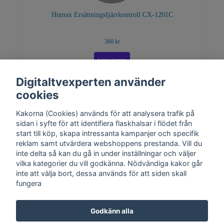
Humax Ersättningsfjärrkontroll CX-1201C
360 kr
Digitaltvexperten använder
cookies
Kakorna (Cookies) används för att analysera trafik på
sidan i syfte för att identifiera flaskhalsar i flödet från
start till köp, skapa intressanta kampanjer och specifik
reklam samt utvärdera webshoppens prestanda. Vill du
inte delta så kan du gå in under inställningar och väljer
vilka kategorier du vill godkänna. Nödvändiga kakor går
inte att välja bort, dessa används för att siden skall
fungera
Kontakt
Trygghet
Cookies
Support
Köpinfo
Om oss
English
Godkänn alla
Integritetspolicy
Köpvillkor, Digitaltvexperten.se