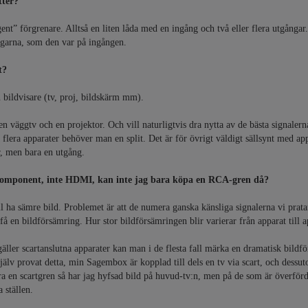
tter?
igent” förgrenare. Alltså en liten låda med en ingång och två eller flera utgångar
garna, som den var på ingången.
t?
bildvisare (tv, proj, bildskärm mm).
n väggtv och en projektor. Och vill naturligtvis dra nytta av de bästa signalern
å flera apparater behöver man en split. Det är för övrigt väldigt sällsynt med a
, men bara en utgång.
omponent, inte HDMI, kan inte jag bara köpa en RCA-gren då?
 ha sämre bild. Problemet är att de numera ganska känsliga signalerna vi pratar o
å en bildförsämring. Hur stor bildförsämringen blir varierar från apparat till ap
gäller scartanslutna apparater kan man i de flesta fall märka en dramatisk bild
 själv provat detta, min Sagembox är kopplad till dels en tv via scart, och dessut
ra en scartgren så har jag hyfsad bild på huvud-tv:n, men på de som är överförd
a ställen.