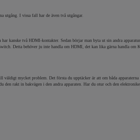
ma utgång. I vissa fall har de även två utgångar.
en har kanske två HDMI-kontakter. Sedan börjar man byta ut sin andra apparatur 
 switch. Detta behöver ju inte handla om HDMI, det kan lika gärna handla om 
ill väldigt mycket problem. Det första du upptäcker är att om båda apparaterna 
ar du den rakt in bakvägen i den andra apparaten. Har du otur och den elektronik