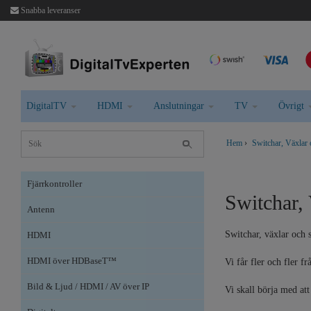
Snabba leveranser
DigitalTV
HDMI
Anslutningar
TV
Övrigt
Hem
›
Switchar, Växlar 
Fjärrkontroller
Switchar, 
Antenn
Switchar, växlar och sp
HDMI
HDMI över HDBaseT™
Vi får fler och fler f
Bild & Ljud / HDMI / AV över IP
Vi skall börja med at