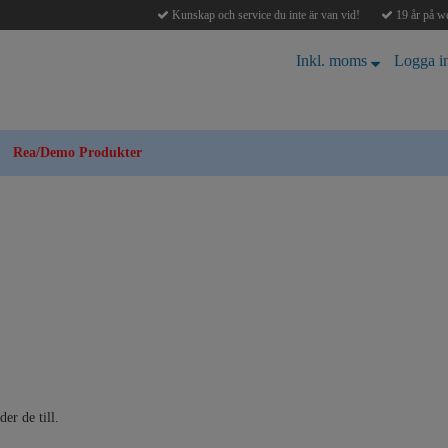
Kunskap och service du inte är van vid!
19 år på we
Inkl. moms
Logga i
Rea/Demo Produkter
er de till.