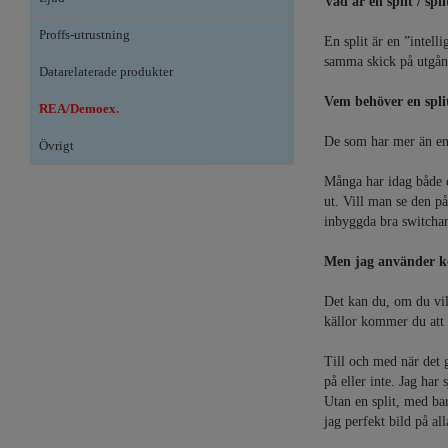
Vad är en split / spli
Proffs-utrustning
En split är en ”intell
samma skick på utgån
Datarelaterade produkter
Vem behöver en spli
REA/Demoex.
De som har mer än en 
Övrigt
Många har idag både e
ut. Vill man se den p
inbyggda bra switchar
Men jag använder k
Det kan du, om du vill
källor kommer du att f
Till och med när det 
på eller inte. Jag har
Utan en split, med ba
jag perfekt bild på all