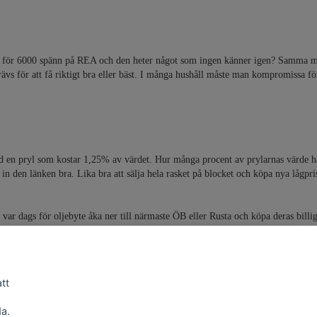
väggtv för 6000 spänn på REA och den heter något som ingen känner igen? Samma
ävs för att få riktigt bra eller bäst. I många hushåll måste man kompromissa för
d en pryl som kostar 1,25% av värdet. Hur många procent av prylarnas värde ha
 in den länken bra. Lika bra att sälja hela rasket på blocket och köpa nya lågp
 var dags för oljebyte åka ner till närmaste ÖB eller Rusta och köpa deras billi
att
a.