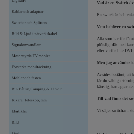
Digitaltv
Vad är en Switch / v
Kablar och adaptrar
En switch är helt enke
Switchar och Splitters
Vem behöver en swi
Bild & Ljud i nätverkskabel
Alla som har för få u
Signalomvandlare
plötsligt där med kan
eller varför inte DVI.
Motorstyrda TV möbler
Men jag använder k
Förstärka mobiltäckning
Avrådes bestämt, att 
Möbler och fästen
får du väldiga störnin
känslig, kan apparaten
Bil- Båtliv, Camping & 12 volt
Till vad finns det s
Kikare, Teleskop, mm
Vi säljer switchar i s
Elartiklar
Bild
Ljud