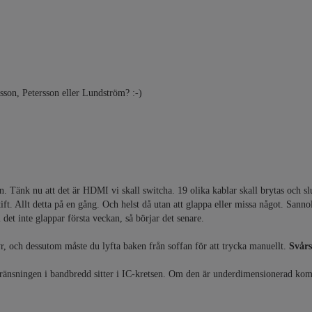
son, Petersson eller Lundström? :-)
 Tänk nu att det är HDMI vi skall switcha. 19 olika kablar skall brytas och sl
ift. Allt detta på en gång. Och helst då utan att glappa eller missa något. Sanno
et inte glappar första veckan, så börjar det senare.
, och dessutom måste du lyfta baken från soffan för att trycka manuellt.
Svårs
begränsningen i bandbredd sitter i IC-kretsen. Om den är underdimensionerad kom