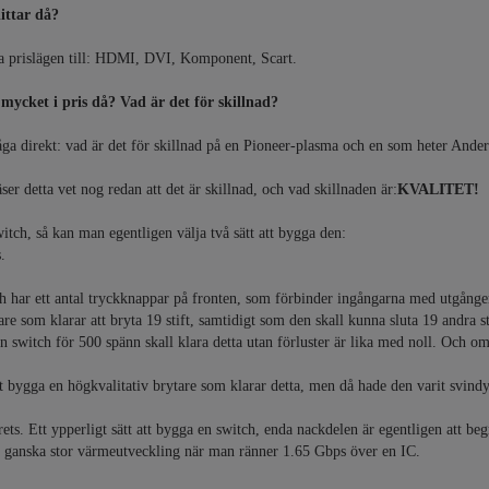
littar då?
lera prislägen till: HDMI, DVI, Komponent, Scart.
å mycket i pris då? Vad är det för skillnad?
 direkt: vad är det för skillnad på en Pioneer-plasma och en som heter Anders
ser detta vet nog redan att det är skillnad, och vad skillnaden är:
KVALITET
!
tch, så kan man egentligen välja två sätt att bygga den:
.
h har ett antal tryckknappar på fronten, som förbinder ingångarna med utgången.
are som klarar att bryta 19 stift, samtidigt som den skall kunna sluta 19 andra st
en switch för 500 spänn skall klara detta utan förluster är lika med
noll.
Och om d
 bygga en högkvalitativ brytare som klarar detta, men då hade den varit svindyr
krets. Ett ypperligt sätt att bygga en switch, enda nackdelen är egentligen att 
n ganska stor värmeutveckling när man ränner 1.65 Gbps över en IC.