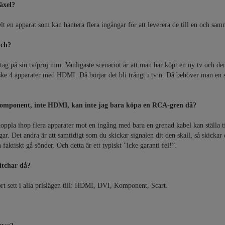
äxel?
lt en apparat som kan hantera flera ingångar för att leverera de till en och sam
tch?
ttag på sin tv/proj mm. Vanligaste scenariot är att man har köpt en ny tv och d
ske 4 apparater med HDMI. Då börjar det bli trångt i tv:n. Då behöver man en
omponent, inte HDMI, kan inte jag bara köpa en RCA-gren då?
koppla ihop flera apparater mot en ingång med bara en grenad kabel kan ställa t
gar. Det andra är att samtidigt som du skickar signalen dit den skall, så skick
 faktiskt gå sönder. Och detta är ett typiskt ”icke garanti fel!”.
witchar då?
tort sett i alla prislägen till: HDMI, DVI, Komponent, Scart.