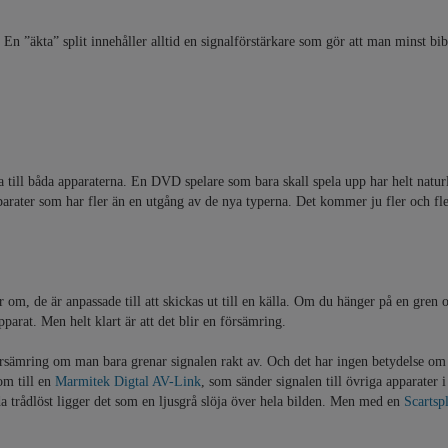
. En ”äkta” split innehåller alltid en signalförstärkare som gör att man minst bib
a till båda apparaterna. En DVD spelare som bara skall spela upp har helt natur
pparater som har fler än en utgång av de nya typerna. Det kommer ju fler och fl
m, de är anpassade till att skickas ut till
en
källa. Om du hänger på en gren oc
parat. Men helt klart är att det blir en försämring.
försämring om man bara grenar signalen rakt av. Och det har ingen betydelse om
om till en
Marmitek Digtal AV-Link
, som sänder signalen till övriga apparater i
a trådlöst ligger det som en ljusgrå slöja över hela bilden. Men med en
Scartspl