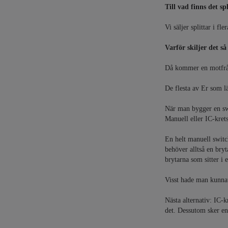
Till vad finns det sp
Vi säljer splittar i f
Varför skiljer det s
Då kommer en motfråga
De flesta av Er som lä
När man bygger en swi
Manuell eller IC-krets
En helt manuell switc
behöver alltså en bryt
brytarna som sitter i 
Visst hade man kunnat
Nästa alternativ: IC-
det. Dessutom sker e