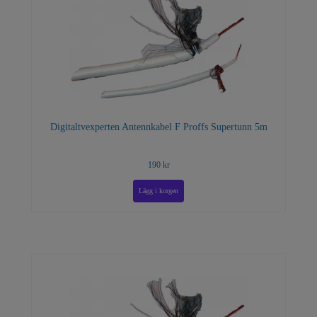
Digitaltvexperten Antennkabel F Proffs Supertunn 5m
190 kr