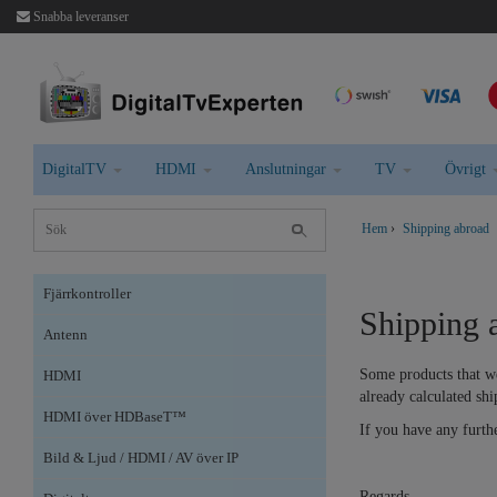
Snabba leveranser
DigitalTV
HDMI
Anslutningar
TV
Övrigt
Hem
›
Shipping abroad
Fjärrkontroller
Shipping 
Antenn
Some products that we
HDMI
already calculated sh
HDMI över HDBaseT™
If you have any furthe
Bild & Ljud / HDMI / AV över IP
Regards