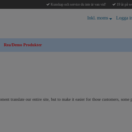
Kunskap och service du inte är van vid!
19 år på we
Inkl. moms
Logga i
Rea/Demo Produkter
ent translate our entire site, but to make it easier for those customers, some 