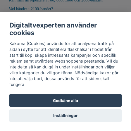
Kan man ha repeaters i 700, 800, 1800 och 2600-banden
Vad händer i 2100-bandet?
Vilken repeater skall jag välja?
Digitaltvexperten använder
cookies
Kakorna (Cookies) används för att analysera trafik på
sidan i syfte för att identifiera flaskhalsar i flödet från
start till köp, skapa intressanta kampanjer och specifik
reklam samt utvärdera webshoppens prestanda. Vill du
inte delta så kan du gå in under inställningar och väljer
vilka kategorier du vill godkänna. Nödvändiga kakor går
inte att välja bort, dessa används för att siden skall
fungera
Kontakt
Trygghet
Cookies
Support
Köpinfo
Om oss
English
Godkänn alla
Integritetspolicy
Köpvillkor, Digitaltvexperten.se
Inställningar
© Copyright 2026 DigitalTvExperten.se