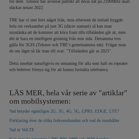
för dem. Telenor har aviserat publikt att deras nät på 2100MHz skall
släckas senast 2022.
TRE har vi inte hört något från, men eftersom de initialt byggde
hela sin verksamhet på just 3G (därav namnet) så kan man
misstänka att de kommer att köra fram tills tillstånden går ut, men
det är bara en intelligent gissning från min sida. Detsamma tros
gälla för 3GIS (Telenor och TRE's gemensamma nät). Frågar man
de om läget så får man till svar: "Tillstånden går ut 2025".
Detta innebär naturligtvis en utmaning för alla som haft en repeater
och behöver förnya sig för att kunna fortsätta telefonera.
LÄS MER, hela vår serie av "artiklar"
om mobilsystemen:
Vad betyder egentligen 2G, 3G, 4G, 5G, GPRS, EDGE, LTE?
Förklaring över de olika frekvensbanden och vad de innehåller.
Vad är VoLTE