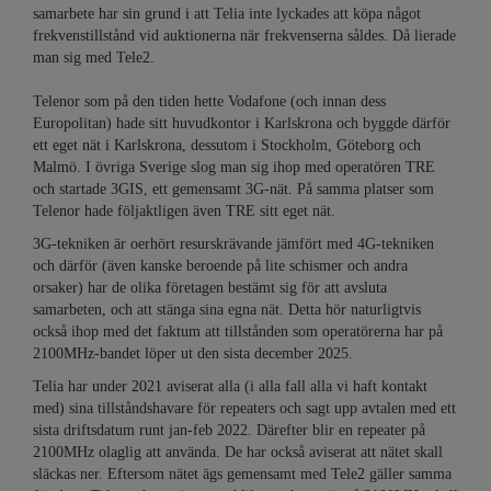
samarbete har sin grund i att Telia inte lyckades att köpa något
frekvenstillstånd vid auktionerna när frekvenserna såldes. Då lierade
man sig med Tele2.
Telenor som på den tiden hette Vodafone (och innan dess
Europolitan) hade sitt huvudkontor i Karlskrona och byggde därför
ett eget nät i Karlskrona, dessutom i Stockholm, Göteborg och
Malmö. I övriga Sverige slog man sig ihop med operatören TRE
och startade 3GIS, ett gemensamt 3G-nät. På samma platser som
Telenor hade följaktligen även TRE sitt eget nät.
3G-tekniken är oerhört resurskrävande jämfört med 4G-tekniken
och därför (även kanske beroende på lite schismer och andra
orsaker) har de olika företagen bestämt sig för att avsluta
samarbeten, och att stänga sina egna nät. Detta hör naturligtvis
också ihop med det faktum att tillstånden som operatörerna har på
2100MHz-bandet löper ut den sista december 2025.
Telia har under 2021 aviserat alla (i alla fall alla vi haft kontakt
med) sina tillståndshavare för repeaters och sagt upp avtalen med ett
sista driftsdatum runt jan-feb 2022. Därefter blir en repeater på
2100MHz olaglig att använda. De har också aviserat att nätet skall
släckas ner. Eftersom nätet ägs gemensamt med Tele2 gäller samma