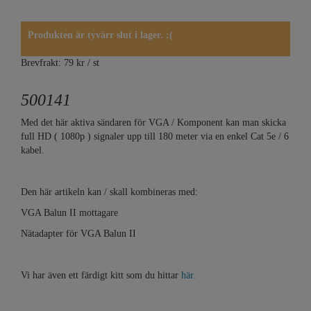
Produkten är tyvärr slut i lager. :(
Brevfrakt: 79 kr / st
500141
Med det här aktiva sändaren för VGA / Komponent kan man skicka
full HD ( 1080p ) signaler upp till 180 meter via en enkel Cat 5e / 6
kabel.
Den här artikeln kan / skall kombineras med:
VGA Balun II mottagare
Nätadapter för VGA Balun II
Vi har även ett färdigt kitt som du hittar
här.