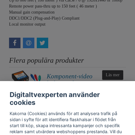
Up to 600 feet ( 180 meter ) via Cat5e / 6 @ 1920x1440 or 1080p
Remote power pass-thru up to 150 feet ( 46 meter )
Manual gain compensation
DDC1/DDC2 (Plug-and-Play) Compliant
Local monitor output
Flera populära produkter
Komponent-video
Läs mer
balun med Stereo
ljud
Digitaltvexperten använder
1 000 kr
cookies
Kakorna (Cookies) används för att analysera trafik på
sidan i syfte för att identifiera flaskhalsar i flödet från
start till köp, skapa intressanta kampanjer och specifik
reklam samt utvärdera webshoppens prestanda. Vill du