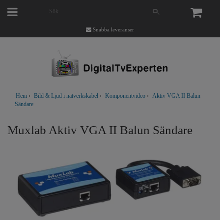
Snabba leveranser
Hem
›
Bild & Ljud i nätverkskabel
›
Komponentvideo
›
Aktiv VGA II Balun
Sändare
Muxlab Aktiv VGA II Balun Sändare