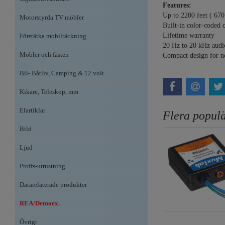
Features:
Up to 2200 feet ( 67
Motorstyrda TV möbler
Built-in color-coded c
Lifetime warranty
Förstärka mobiltäckning
20 Hz to 20 kHz audi
Möbler och fästen
Compact design for n
Bil- Båtliv, Camping & 12 volt
Kikare, Teleskop, mm
Elartiklar
Flera populä
Bild
Ljud
Proffs-utrustning
Datarelaterade produkter
REA/Demoex.
Övrigt