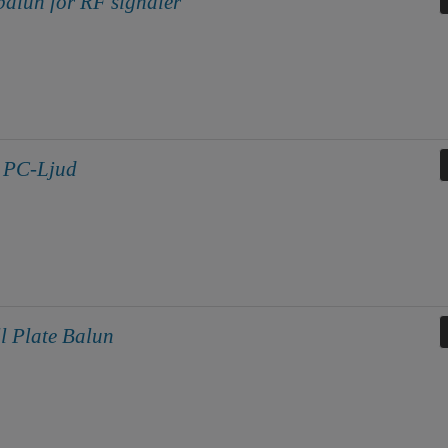
alun för RF signaler
o PC-Ljud
l Plate Balun