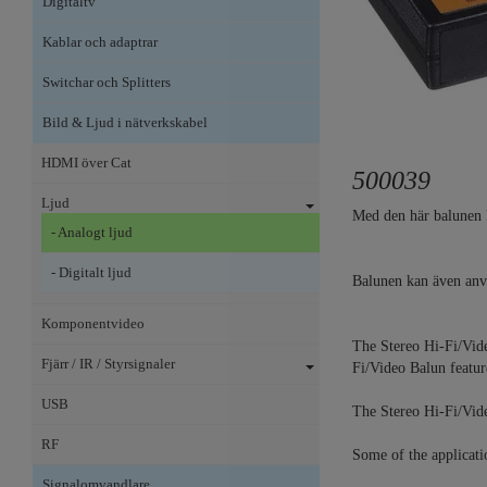
Digitaltv
Kablar och adaptrar
Switchar och Splitters
Bild & Ljud i nätverkskabel
HDMI över Cat
500039
Ljud
Med den här balunen k
- Analogt ljud
- Digitalt ljud
Balunen kan även anv
Komponentvideo
The Stereo Hi-Fi/Vide
Fjärr / IR / Styrsignaler
Fi/Video Balun feature
USB
The Stereo Hi-Fi/Vid
RF
Some of the applicati
Signalomvandlare