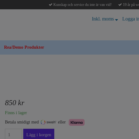
Kunskap och service du inte är van vid!
19 år på we
Inkl. moms
Logga i
Rea/Demo Produkter
850 kr
Finns i lager
Betala smidigt med
eller