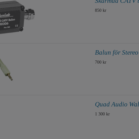
Skärmad CATV b
850 kr
Balun för Stere
700 kr
Quad Audio Wal
1 300 kr