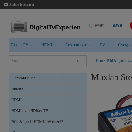
Snabba leveranser
DigitalTV
HDMI
Anslutningar
TV
Övrigt
Hem
›
Bild & Ljud i nät
Muxlab Ste
Fjärrkontroller
Antenn
HDMI
HDMI över HDBaseT™
Bild & Ljud / HDMI / AV över IP