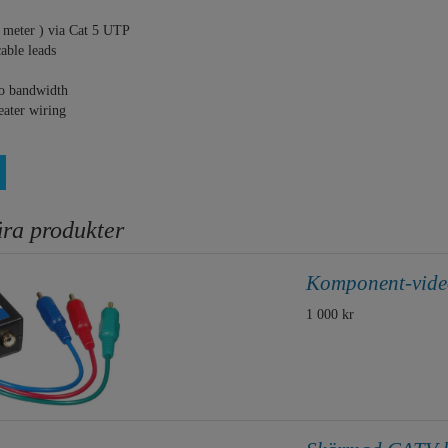
0 meter ) via Cat 5 UTP
able leads
o bandwidth
eater wiring
ra produkter
Komponent-video
1 000 kr