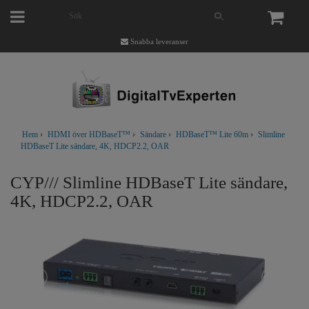
Snabba leveranser
Hem
›
HDMI över HDBaseT™
›
Sändare
›
HDBaseT™ Lite 60m
›
Slimline
HDBaseT Lite sändare, 4K, HDCP2.2, OAR
CYP/// Slimline HDBaseT Lite sändare,
4K, HDCP2.2, OAR