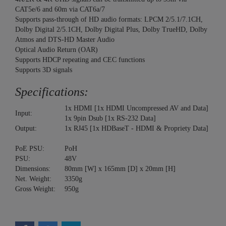
CAT5e/6 and 60m via CAT6a/7
Supports pass-through of HD audio formats: LPCM 2/5.1/7.1CH,
Dolby Digital 2/5.1CH, Dolby Digital Plus, Dolby TrueHD, Dolby
Atmos and DTS-HD Master Audio
Optical Audio Return (OAR)
Supports HDCP repeating and CEC functions
Supports 3D signals
Specifications:
1x HDMI [1x HDMI Uncompressed AV and Data]
Input:
1x 9pin Dsub [1x RS-232 Data]
Output:
1x RJ45 [1x HDBaseT - HDMI & Propriety Data]
PoE PSU:
PoH
PSU:
48V
Dimensions:
80mm [W] x 165mm [D] x 20mm [H]
Net. Weight:
3350g
Gross Weight:
950g