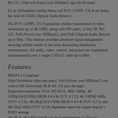
RS-232, OAR och Power over HDBaseT upp till 60 meter.
En av skillnaderna mellan denna och PUV-1210PL-TX är att denna
har stöd för OAR ( Optical Audio Return )
The PUV-1230PL-TX Transmitter enables transmission of video
resolutions up to 4K UHD, along with HD audio, 2-Way IR, RS-
232, PoH (Power over HDBaseT), and OAR (Optical Audio Return)
up to 60m. This solution provides advanced signal management
ensuring reliable results in the most demanding installation
environments. All audio, video, control, and power are transmitted
simultaneously over a single CAT6a/7 cable up to 60m.
Features:
HDCP2.2 Compliant
High-Definition video and audio, PoH (Power over HDBaseT) and
control (Bi-Directional IR & RS-232 pass through)
Supported resolutions VGA~WUXGA, 480i~1080p, 4K
UHD@24/25/30Hz (RGB 4:4:4 & YUV 4:2:2), 4K UHD@ 60Hz
(YUV 4:2:0), 4K/2K@24/25/30Hz (RGB 4:4:4 & YUV 4:2:2) and
4K/2K@ 60Hz (YUV 4:2:0) dependent upon the output display’s
EDID settings
4K/2K & 4K UHD signals can be transmitted up to 35m via