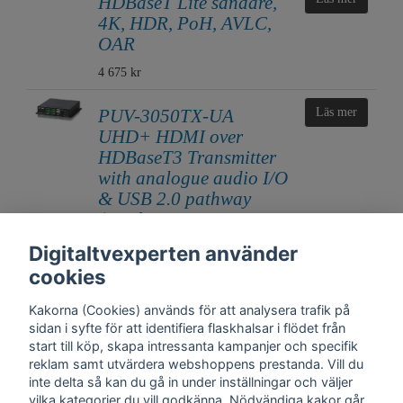
HDBaseT Lite sändare,
4K, HDR, PoH, AVLC,
OAR
4 675 kr
PUV-3050TX-UA
Läs mer
UHD+ HDMI over
HDBaseT3 Transmitter
with analogue audio I/O
& USB 2.0 pathway
(18Gbps, 4K@60Hz
4:4:4, 8-bit, HDR)
Digitaltvexperten använder
8 750 kr
cookies
Kakorna (Cookies) används för att analysera trafik på
sidan i syfte för att identifiera flaskhalsar i flödet från
start till köp, skapa intressanta kampanjer och specifik
reklam samt utvärdera webshoppens prestanda. Vill du
inte delta så kan du gå in under inställningar och väljer
vilka kategorier du vill godkänna. Nödvändiga kakor går