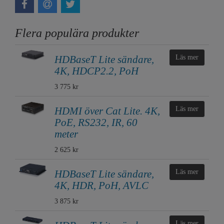
Flera populära produkter
HDBaseT Lite sändare,
Läs mer
4K, HDCP2.2, PoH
3 775 kr
HDMI över Cat Lite. 4K,
Läs mer
PoE, RS232, IR, 60
meter
2 625 kr
HDBaseT Lite sändare,
Läs mer
4K, HDR, PoH, AVLC
3 875 kr
Läs mer