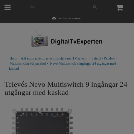
Snabba leveranser
Hem
›
Allt inom antenn, antennförstärkare, TV antenn
›
Satellit / Parabol
›
Multiswitchar för parabol
›
Nevo Multiswitch 9 ingångar 24 utgångar med
kaskad
Televés Nevo Multiswitch 9 ingångar 24
utgångar med kaskad