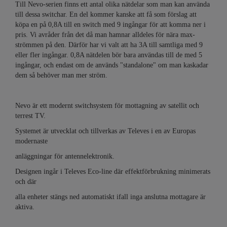
Till Nevo-serien finns ett antal olika nätdelar som man kan använda
till dessa switchar. En del kommer kanske att få som förslag att
köpa en på 0,8A till en switch med 9 ingångar för att komma ner i
pris. Vi avråder från det då man hamnar alldeles för nära max-
strömmen på den. Därför har vi valt att ha 3A till samtliga med 9
eller fler ingångar. 0,8A nätdelen bör bara användas till de med 5
ingångar, och endast om de används "standalone" om man kaskadar
dem så behöver man mer ström.
Nevo är ett modernt switchsystem för mottagning av satellit och
terrest TV.
Systemet är utvecklat och tillverkas av Televes i en av Europas
modernaste
anläggningar för antennelektronik.
Designen ingår i Televes Eco-line där effektförbrukning minimerats
och där
alla enheter stängs ned automatiskt ifall inga anslutna mottagare är
aktiva.