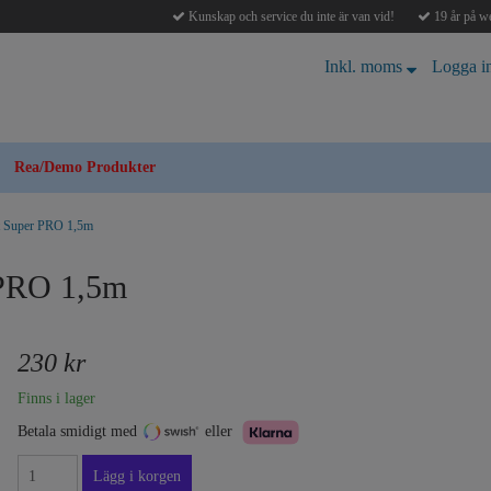
Kunskap och service du inte är van vid!
19 år på we
Inkl. moms
Logga i
Rea/Demo Produkter
kt Super PRO 1,5m
 PRO 1,5m
230 kr
Finns i lager
Betala smidigt med
eller