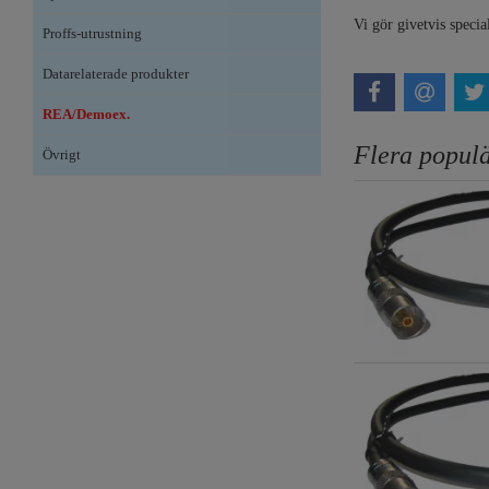
Vi gör givetvis speci
Proffs-utrustning
Datarelaterade produkter
REA/Demoex.
Flera populä
Övrigt