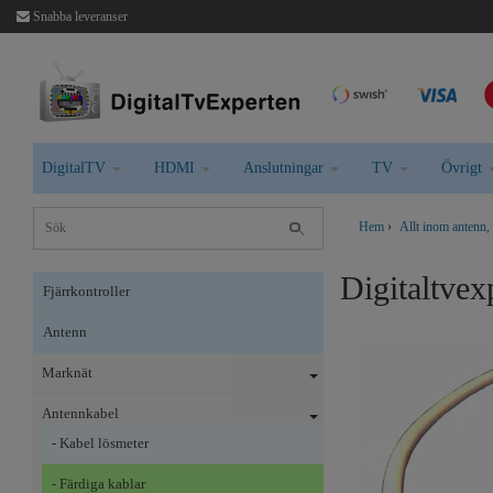
Snabba leveranser
DigitalTV
HDMI
Anslutningar
TV
Övrigt
Hem
›
Allt inom antenn,
Digitaltve
Fjärrkontroller
Antenn
Marknät
Antennkabel
- Kabel lösmeter
- Färdiga kablar