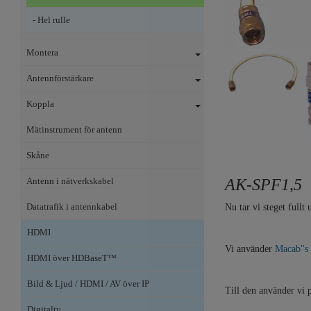
- Hel rulle
Montera
Antennförstärkare
Koppla
Mätinstrument för antenn
Skåne
AK-SPF1,5
Antenn i nätverkskabel
Datatrafik i antennkabel
Nu tar vi steget full
HDMI
Vi använder
Macab"s 
HDMI över HDBaseT™
Bild & Ljud / HDMI / AV över IP
Till den använder vi 
Digitaltv