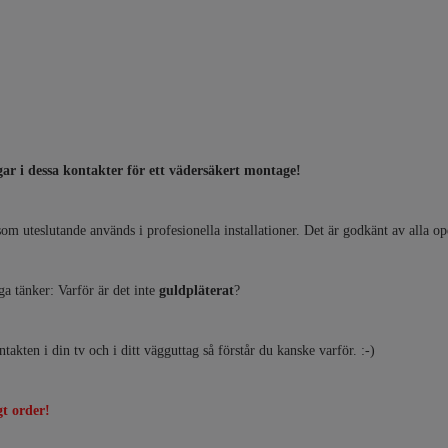
r i dessa kontakter för ett vädersäkert montage!
 som uteslutande används i profesionella installationer. Det är godkänt av alla ope
ga tänker: Varför är det inte
guldpläterat
?
ntakten i din tv och i ditt vägguttag så förstår du kanske varför. :-)
gt order!