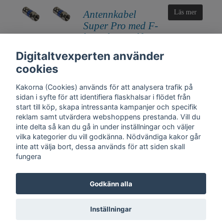
Antennkabel
Läs mer
Super Pro med F-
kontakt + valfri
kontakt
Digitaltvexperten använder
200 kr
cookies
Kakorna (Cookies) används för att analysera trafik på
sidan i syfte för att identifiera flaskhalsar i flödet från
start till köp, skapa intressanta kampanjer och specifik
reklam samt utvärdera webshoppens prestanda. Vill du
inte delta så kan du gå in under inställningar och väljer
vilka kategorier du vill godkänna. Nödvändiga kakor går
inte att välja bort, dessa används för att siden skall
fungera
Kontakt
Trygghet
Cookies
Support
Köpinfo
Om oss
English
Godkänn alla
Integritetspolicy
Köpvillkor, Digitaltvexperten.se
Inställningar