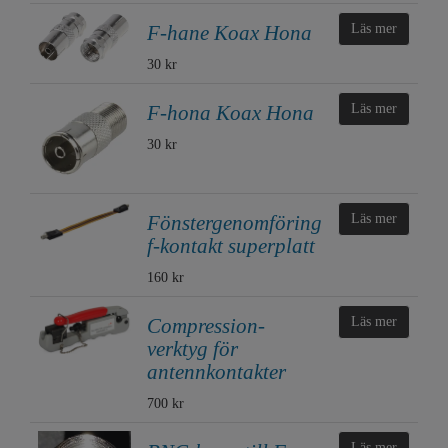
F-hane Koax Hona
Läs mer
30 kr
F-hona Koax Hona
Läs mer
30 kr
Fönstergenomföring
Läs mer
f-kontakt superplatt
160 kr
Compression-
Läs mer
verktyg för
antennkontakter
700 kr
Läs mer