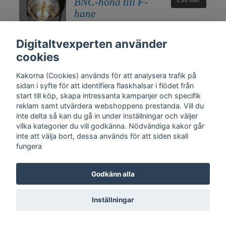
BNC-hona till F-
hane
50 kr
Digitaltvexperten använder
cookies
Kakorna (Cookies) används för att analysera trafik på
sidan i syfte för att identifiera flaskhalsar i flödet från
start till köp, skapa intressanta kampanjer och specifik
reklam samt utvärdera webshoppens prestanda. Vill du
inte delta så kan du gå in under inställningar och väljer
vilka kategorier du vill godkänna. Nödvändiga kakor går
inte att välja bort, dessa används för att siden skall
fungera
Kontakt
Trygghet
Cookies
Support
Köpinfo
Om oss
English
Godkänn alla
Integritetspolicy
Köpvillkor, Digitaltvexperten.se
Inställningar
© Copyright 2026 DigitalTvExperten.se