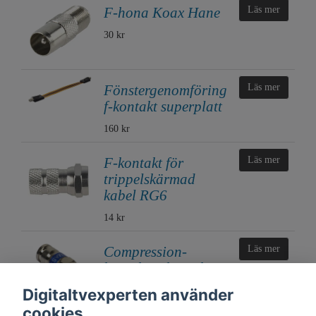
F-hona Koax Hane
Läs mer
30 kr
Fönstergenomföring
Läs mer
f-kontakt superplatt
160 kr
F-kontakt för
Läs mer
trippelskärmad
kabel RG6
14 kr
Compression-
Läs mer
kontakt F-kontakt
RG6 10-pack
Digitaltvexperten använder
150 kr
cookies