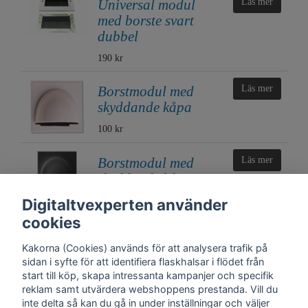
Universal modul
Läs mer
med borste svart
dubbel
190 kr
Borstmodul med
Läs mer
skyddande kåpa
100 kr
Borstmodul med
Läs mer
skyddande kåpa
Svart
Digitaltvexperten använder
100 kr
cookies
Kakorna (Cookies) används för att analysera trafik på
sidan i syfte för att identifiera flaskhalsar i flödet från
start till köp, skapa intressanta kampanjer och specifik
reklam samt utvärdera webshoppens prestanda. Vill du
inte delta så kan du gå in under inställningar och väljer