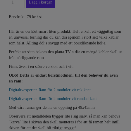
Brevfrakt: 79 kr / st
Här är en oerhört smart liten produkt. Helt enkelt ett vägguttag som
en universal lösning där du kan dra igenom i stort sett vilka kablar
som helst. Allting döljs snyggt med ett borstliknande hölje.
Perfekt att sätta bakom den platta TV:n där en mängd kablar skall ut
från närliggande rum.
Finns även i en större version och i vit.
OBS! Detta är endast borstmodulen, till den behöver du även
en ram:
Digitaltvexperten Ram för 2 moduler vit rak kant
Digitaltvexperten Ram för 2 moduler vit rundad kant
Med våra ramar ger denna en öppning på 49x45mm
Observera att metalldelen bygger lite i sig själv, så man kan behöva
"karva" lite i skivan den skall monteras i för att få ramen helt intill
skivan för att det skall bli riktigt snyggt!