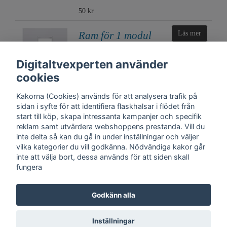
50 kr
Ram för 1 modul
Läs mer
vit rak kant
Digitaltvexperten använder
45 kr
cookies
Kakorna (Cookies) används för att analysera trafik på
sidan i syfte för att identifiera flaskhalsar i flödet från
start till köp, skapa intressanta kampanjer och specifik
reklam samt utvärdera webshoppens prestanda. Vill du
inte delta så kan du gå in under inställningar och väljer
vilka kategorier du vill godkänna. Nödvändiga kakor går
inte att välja bort, dessa används för att siden skall
fungera
Kontakt
Trygghet
Cookies
Support
Köpinfo
Om oss
English
Godkänn alla
Integritetspolicy
Köpvillkor, Digitaltvexperten.se
Inställningar