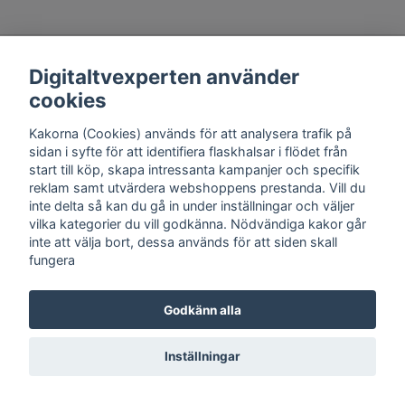
Kontakt
Trygghet
Cookies
Support
Köpinfo
Om oss
English
Digitaltvexperten använder
Integritetspolicy
Köpvillkor, Digitaltvexperten.se
cookies
Kakorna (Cookies) används för att analysera trafik på
sidan i syfte för att identifiera flaskhalsar i flödet från
© Copyright 2026 DigitalTvExperten.se
start till köp, skapa intressanta kampanjer och specifik
reklam samt utvärdera webshoppens prestanda. Vill du
inte delta så kan du gå in under inställningar och väljer
vilka kategorier du vill godkänna. Nödvändiga kakor går
inte att välja bort, dessa används för att siden skall
fungera
Godkänn alla
Inställningar