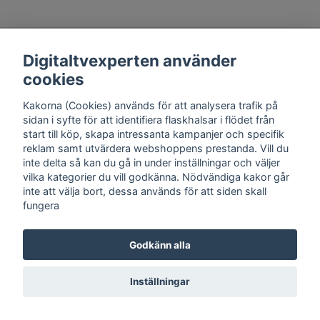
Kontakt
Trygghet
Cookies
Support
Köpinfo
Om oss
English
Digitaltvexperten använder
Integritetspolicy
Köpvillkor, Digitaltvexperten.se
cookies
Kakorna (Cookies) används för att analysera trafik på
sidan i syfte för att identifiera flaskhalsar i flödet från
© Copyright 2026 DigitalTvExperten.se
start till köp, skapa intressanta kampanjer och specifik
reklam samt utvärdera webshoppens prestanda. Vill du
inte delta så kan du gå in under inställningar och väljer
vilka kategorier du vill godkänna. Nödvändiga kakor går
inte att välja bort, dessa används för att siden skall
fungera
Godkänn alla
Inställningar