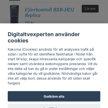
Fjärrkontroll BXR-HD2
Läs mer
Replica
255 kr
Digitaltvexperten använder
cookies
Kakorna (Cookies) används för att analysera trafik på
sidan i syfte för att identifiera flaskhalsar i flödet från
start till köp, skapa intressanta kampanjer och specifik
reklam samt utvärdera webshoppens prestanda. Vill du
inte delta så kan du gå in under inställningar och väljer
vilka kategorier du vill godkänna. Nödvändiga kakor går
inte att välja bort, dessa används för att siden skall
fungera
Kontakt
Trygghet
Cookies
Support
Köpinfo
Om oss
English
Godkänn alla
Integritetspolicy
Köpvillkor, Digitaltvexperten.se