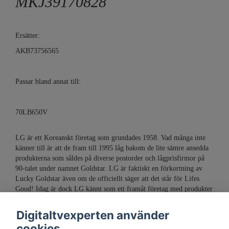
MKJ39170828
Ersätter:
AKB73756565
Passar bland annat till:
70LB650V
LG är ett Koreanskt företag som grundades 1958. Vad många inte
känner till är att de fram till 1995 låg bakom de lite sämre ansedda
produkterna som såldes på diverse postorder och lågprisfirmor på
90-talet under namnet Goldstar. LG är faktiskt en förkortning av
Lucky Goldstar även om de officiellt säger att det står för Lifes
Good! Idag är dock LG kännt som ett framåt företag med produkter
av god kvalitet.
Digitaltvexperten använder
cookies