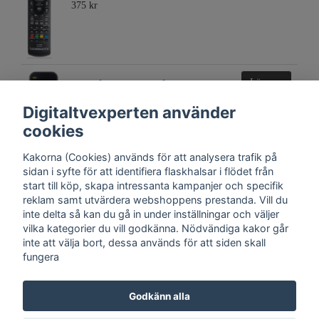
375 kr
Uppleva Sound System
Läs mer
2.1 Fjärrkontroll
Digitaltvexperten använder
325 kr
cookies
Kakorna (Cookies) används för att analysera trafik på
sidan i syfte för att identifiera flaskhalsar i flödet från
start till köp, skapa intressanta kampanjer och specifik
reklam samt utvärdera webshoppens prestanda. Vill du
inte delta så kan du gå in under inställningar och väljer
vilka kategorier du vill godkänna. Nödvändiga kakor går
inte att välja bort, dessa används för att siden skall
fungera
Kontakt
Trygghet
Cookies
Support
Köpinfo
Om oss
English
Godkänn alla
Integritetspolicy
Köpvillkor, Digitaltvexperten.se