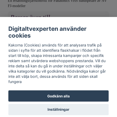
En ersättningsfjärrkontroll för Panasonics VHS bandspelare av NV
FJ-modeller
Passar även till
Digitaltvexperten använder
cookies
Kakorna (Cookies) används för att analysera trafik på
sidan i syfte för att identifiera flaskhalsar i flödet från
start till köp, skapa intressanta kampanjer och specifik
reklam samt utvärdera webshoppens prestanda. Vill du
inte delta så kan du gå in under inställningar och väljer
vilka kategorier du vill godkänna. Nödvändiga kakor går
inte att välja bort, dessa används för att siden skall
fungera
Kontakt
Trygghet
Cookies
Support
Köpinfo
Om oss
English
Godkänn alla
Integritetspolicy
Köpvillkor, Digitaltvexperten.se
Inställningar