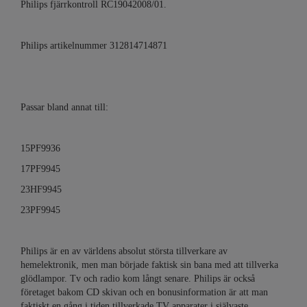
Philips fjärrkontroll RC19042008/01.
Philips artikelnummer 312814714871
Passar bland annat till:
15PF9936
17PF9945
23HF9945
23PF9945
Philips är en av världens absolut största tillverkare av
hemelektronik, men man började faktisk sin bana med att tillverka
glödlampor. Tv och radio kom långt senare. Philips är också
företaget bakom CD skivan och en bonusinformation är att man
faktiskt en gång i tiden tillverkade TV apparater i självaste