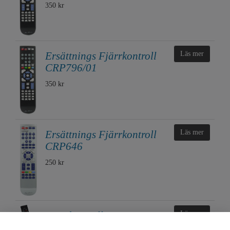
350 kr
Ersättnings Fjärrkontroll
Läs mer
CRP796/01
350 kr
Ersättnings Fjärrkontroll
Läs mer
CRP646
250 kr
Fjärrkontroll
Läs mer
996592003190