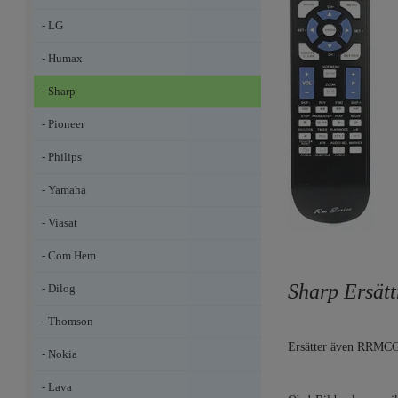
- LG
- Humax
- Sharp
- Pioneer
- Philips
- Yamaha
- Viasat
- Com Hem
Sharp Ersät
- Dilog
- Thomson
Ersätter även RRM
- Nokia
- Lava