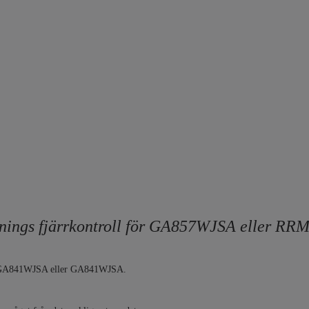
tnings fjärrkontroll för GA857WJSA eller 
CGA841WJSA eller GA841WJSA.