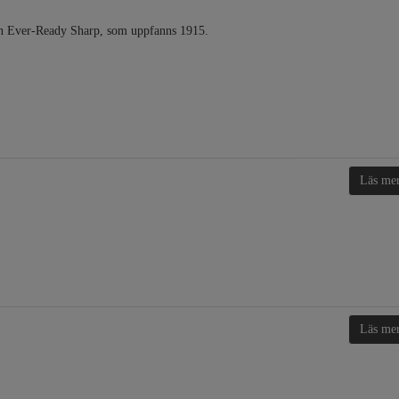
nnan Ever-Ready Sharp, som uppfanns 1915.
Läs me
Läs me