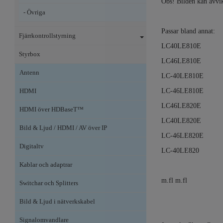
Obs! Bilden kan avvik
- Övriga
Passar bland annat:
Fjärrkontrollstyrning
LC40LE810E
Styrbox
LC46LE810E
Antenn
LC-40LE810E
HDMI
LC-46LE810E
LC46LE820E
HDMI över HDBaseT™
LC40LE820E
Bild & Ljud / HDMI / AV över IP
LC-46LE820E
Digitaltv
LC-40LE820
Kablar och adaptrar
m.fl m.fl
Switchar och Splitters
Bild & Ljud i nätverkskabel
Signalomvandlare