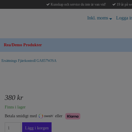
Kunskap och service du inte är van vid!
19 år på we
Inkl. moms
Logga i
Rea/Demo Produkter
Ersättnings Fjärrkontroll GA857WJSA
380 kr
Finns i lager
Betala smidigt med
eller