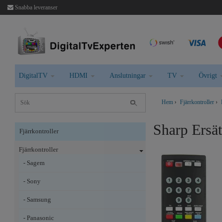
Snabba leveranser
DigitalTV
HDMI
Anslutningar
TV
Övrigt
Hem
›
Fjärrkontroller
›
Sharp Ersä
Fjärrkontroller
Fjärrkontroller
- Sagem
- Sony
- Samsung
- Panasonic