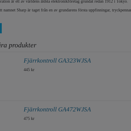
ation är ett av världens äldsta elektronikföretag grundat redan 1912 i Tokyo.
 att namnet Sharp är taget från en av grundarens första uppfinningar, tryckpe
ra produkter
Fjärrkontroll GA323WJSA
445 kr
Fjärrkontroll GA472WJSA
475 kr