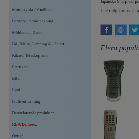
Japanska Sharp Corpor
Motorstyrda TV möbler
Lite rolig kuriosa är
Förstärka mobiltäckning
Möbler och fästen
Bil- Båtliv, Camping & 12 volt
Flera populä
Kikare, Teleskop, mm
Elartiklar
Bild
Ljud
Proffs-utrustning
Datarelaterade produkter
REA/Demoex.
Övrigt