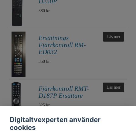
D250P
380 kr
Ersättnings
Läs mer
Fjärrkontroll RM-
ED032
350 kr
Fjärrkontroll RMT-
Läs mer
D187P Ersättare
325 kr
Digitaltvexperten använder
cookies