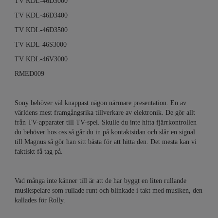
TV KDL-46D3000
TV KDL-46D3400
TV KDL-46D3500
TV KDL-46S3000
TV KDL-46V3000
RMED009
Sony behöver väl knappast någon närmare presentation. En av
världens mest framgångsrika tillverkare av elektronik. De gör allt
från TV-apparater till TV-spel. Skulle du inte hitta fjärrkontrollen
du behöver hos oss så går du in på kontaktsidan och slår en signal
till Magnus så gör han sitt bästa för att hitta den. Det mesta kan vi
faktiskt få tag på.
Vad många inte känner till är att de har byggt en liten rullande
musikspelare som rullade runt och blinkade i takt med musiken, den
kallades för Rolly.