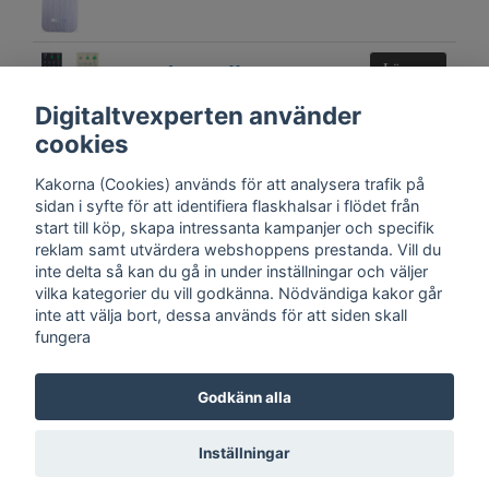
Fjärrkontroll RMT-
Läs mer
D175P Replica
Digitaltvexperten använder
400 kr
cookies
Kakorna (Cookies) används för att analysera trafik på
sidan i syfte för att identifiera flaskhalsar i flödet från
start till köp, skapa intressanta kampanjer och specifik
reklam samt utvärdera webshoppens prestanda. Vill du
inte delta så kan du gå in under inställningar och väljer
vilka kategorier du vill godkänna. Nödvändiga kakor går
inte att välja bort, dessa används för att siden skall
fungera
Kontakt
Trygghet
Cookies
Support
Köpinfo
Om oss
English
Godkänn alla
Integritetspolicy
Köpvillkor, Digitaltvexperten.se
Inställningar
© Copyright 2026 DigitalTvExperten.se