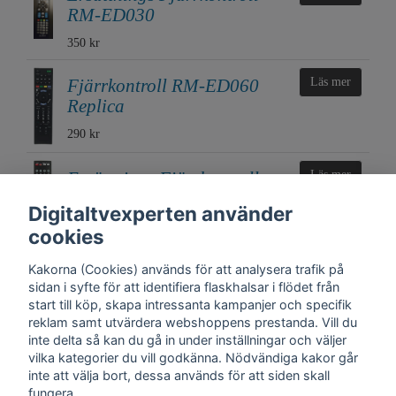
RM-ED030
350 kr
Fjärrkontroll RM-ED060
Läs mer
Replica
290 kr
Ersättnings Fjärrkontroll
Läs mer
RMT-TX101D DEMO
Digitaltvexperten använder
175 kr
cookies
Kakorna (Cookies) används för att analysera trafik på
sidan i syfte för att identifiera flaskhalsar i flödet från
start till köp, skapa intressanta kampanjer och specifik
reklam samt utvärdera webshoppens prestanda. Vill du
inte delta så kan du gå in under inställningar och väljer
vilka kategorier du vill godkänna. Nödvändiga kakor går
inte att välja bort, dessa används för att siden skall
fungera