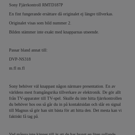
Sony Fjärrkontroll RMTD187P
En fint fungerande ersättare då originalet ej längre tillverkas.
Originalet visas som bild nummer 2.
Bilden stämmer inte exakt med knapparnas utseende.
Passar bland annat till:
DVP-NS318
m.fl m.fl
Sony behöver väl knappast någon närmare presentation. En av
världens mest framgångsrika tillverkare av elektronik. De gör allt
från TV-apparater till TV-spel. Skulle du inte hitta fjärrkontrollen
du behöver hos oss så går du in på kontaktsidan och slår en signal
till Magnus så gör han sitt bästa för att hitta den. Det mesta kan vi
faktiskt få tag på.
Vad många inte känner till är att de har byggt en liten rullande