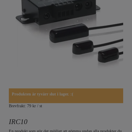
Produkten är tyvärr slut i lager. :(
Brevfrakt: 79 kr / st
IRC10
En produkt som gör det möjligt att gömma undan alla produkter du