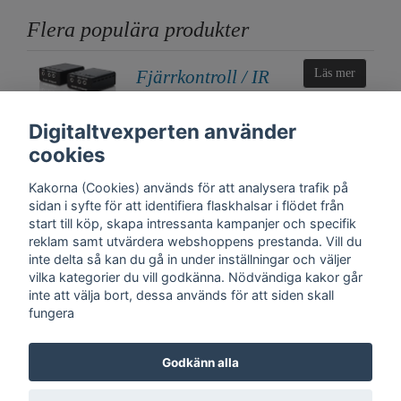
Flera populära produkter
Fjärrkontroll / IR
Läs mer
över Cat6
nätverkskabel
Digitaltvexperten använder
2 700 kr
cookies
Kakorna (Cookies) används för att analysera trafik på
sidan i syfte för att identifiera flaskhalsar i flödet från
start till köp, skapa intressanta kampanjer och specifik
reklam samt utvärdera webshoppens prestanda. Vill du
inte delta så kan du gå in under inställningar och väljer
vilka kategorier du vill godkänna. Nödvändiga kakor går
inte att välja bort, dessa används för att siden skall
fungera
Kontakt
Trygghet
Cookies
Support
Köpinfo
Om oss
English
Godkänn alla
Integritetspolicy
Köpvillkor, Digitaltvexperten.se