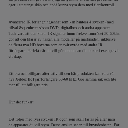
äger i ett stängt skåp och ändå kunna styra dem med fjärrkontroll.
Avancerad IR förlängningsenhet som kan hantera 4 stycken (med
tillval 8st) enheter såsom DVD, digitalbox och andra apparater.
Tack vare att den klarar IR signaler inom frekvensområdet 30-60khz
gör att den klarar av nästan alla modeller på marknaden, inklusive
de flesta nya HD boxarna som är svårstyrda med andra IR
förlängare. Perfekt när du vill gömma undan din boxar i exempelvis
ett skåp.
Ett bra och billigare alternativ till den här produkten kan vara vår
nya Xeldec IR Fjärrförlängare 30-60 kHz. Gör samma sak och lite
mer till ett billigare pris.
Hur det funkar:
Det följer med fyra stycken IR ögon som skall fästas på eller nära
de apparater du vill styra. Dessa ansluts sedan till huvudenheten. För