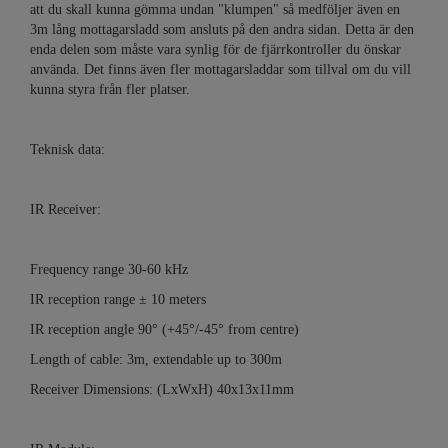
att du skall kunna gömma undan "klumpen" så medföljer även en
3m lång mottagarsladd som ansluts på den andra sidan. Detta är den
enda delen som måste vara synlig för de fjärrkontroller du önskar
använda. Det finns även fler mottagarsladdar som tillval om du vill
kunna styra från fler platser.
Teknisk data:
IR Receiver:
Frequency range 30-60 kHz
IR reception range ± 10 meters
IR reception angle 90° (+45°/-45° from centre)
Length of cable: 3m, extendable up to 300m
Receiver Dimensions: (LxWxH) 40x13x11mm