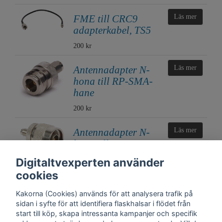
FME till CRC9
Läs mer
adapterkabel, TS5
200 kr
Antennadapter N-
Läs mer
hona till RP-SMA-
hane
200 kr
Antennadapter N-
Läs mer
hane till RP-SMA-
hona
Digitaltvexperten använder
200 kr
cookies
Kakorna (Cookies) används för att analysera trafik på
sidan i syfte för att identifiera flaskhalsar i flödet från
start till köp, skapa intressanta kampanjer och specifik