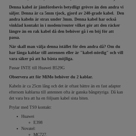
Denna kabel är jämförelsevis betydligt grövre än den andra vi
säljer. Denna är ca 5mm tjock, gjord av 240-grade kabel. Den
andra kabeln är strax under 3mm. Denna kabel har också
vinklad kontakt in i modem/router vilket gör att den räcker
längre än en rak kabel då den behöver gå i en böj för att
passa.
När skall man välja denna istället för den andra då? Om du
har långa kablar till antennen eller är "kabel-nördig" och vill
vara säker på att ha bästa möjliga.
Passar INTE till Huawei B529G
Observera att för MiMo behöver du 2 kablar.
Kabeln är ca 25cm lång och det är oftast bättre än en fast adapter
eftersom kablarna till antennen ofta är ganska bångstyriga. Då kan
det vara bra att ha en följsam kabel sista biten.
Prylar med TS9 kontakt:
Huawei
E398
Novatel:
MC727,