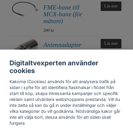
FME-hane till
Läs mer
MCX-hane (för
mätare)
200 kr
Antennadapter
Läs mer
FME-hane till SMA-
hane
Digitaltvexperten använder
200 kr
cookies
Kakorna (Cookies) används för att analysera trafik på
sidan i syfte för att identifiera flaskhalsar i flödet från
start till köp, skapa intressanta kampanjer och specifik
reklam samt utvärdera webshoppens prestanda. Vill du
inte delta så kan du gå in under inställningar och väljer
vilka kategorier du vill godkänna. Nödvändiga kakor går
inte att välja bort, dessa används för att siden skall
fungera