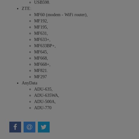
USB598.
ZTE:
MF60 (modem - WiFi router),
MF192,
MF195,
MF631,
MF633+,
MF633BP+,
MF645,
MF668,
MF668+,
MF821.
MF297
AnyData
ADU-635,
ADU-635WA,
ADU-500A,
ADU-770