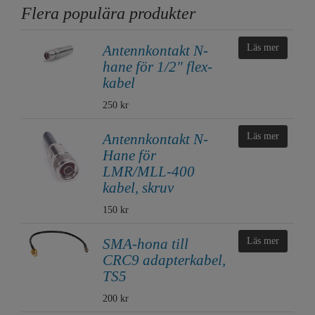
Flera populära produkter
Antennkontakt N-
Läs mer
hane för 1/2" flex-
kabel
250 kr
Antennkontakt N-
Läs mer
Hane för
LMR/MLL-400
kabel, skruv
150 kr
SMA-hona till
Läs mer
CRC9 adapterkabel,
TS5
200 kr