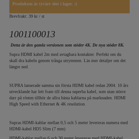
Produkten är tyvärr slut i lager. :(
Brevfrakt: 39 kr / st
1001100013
Detta är den gamla versionen som stöder 4K. De nya stöder 8K.
Supra HDMI kabel 2m med avtagbara kontakter. Perfekt om du
skall dra kabeln genom trånga utrymmen. Läs mer detaljer om det
längre ned.
SUPRA lanserade samma sin första HDMI kabel redan 2004. 10 års
utvecklande har lett fram till denna superba kabel, som utan större
darr på rösten tillhör de allra bästa kablarna på marknaden. HDMI
High Speed with Ethernet & 4K resolution.
Supras HDMI-kablar mellan 0,5 och 5 meter levereras numera med
HDMI-kabel HD5 Slim (7 mm)
HDMI-kablar mellan 6 och 30 meter levereras med HDMI-kabel