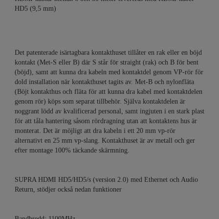
HD5 (9,5 mm)
Det patenterade isärtagbara kontakthuset tillåter en rak eller en böjd
kontakt (Met-S eller B) där S står för straight (rak) och B för bent
(böjd), samt att kunna dra kabeln med kontaktdel genom VP-rör för
dold installation när kontakthuset tagits av. Met-B och nylonfläta
(Böjt kontakthus och fläta för att kunna dra kabel med kontaktdelen
genom rör) köps som separat tillbehör. Själva kontaktdelen är
noggrant lödd av kvalificerad personal, samt ingjuten i en stark plast
för att tåla hantering såsom rördragning utan att kontaktens hus är
monterat. Det är möjligt att dra kabeln i ett 20 mm vp-rör
alternativt en 25 mm vp-slang. Kontakthuset är av metall och ger
efter montage 100% täckande skärmning.
SUPRA HDMI HD5/HD5/s (version 2.0) med Ethernet och Audio
Return, stödjer också nedan funktioner
Bandbredd: 1100MHz