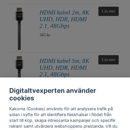
HDMI kabel 2m, 8K
Läs mer
UHD, HDR, HDMI
2.1, 48Gbps
345 kr
HDMI kabel 5m, 8K
Läs mer
UHD, HDR, HDMI
2.1, 48Gbps
668 kr
Digitaltvexperten använder
cookies
Kakorna (Cookies) används för att analysera trafik på
sidan i syfte för att identifiera flaskhalsar i flödet från
start till köp, skapa intressanta kampanjer och specifik
reklam samt utvärdera webshoppens prestanda. Vill du