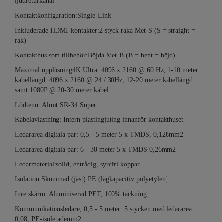
ljudreturkanal
Kontaktkonfiguration:Single-Link
Inkluderade HDMI-kontakter:2 styck raka Met-S (S = straight =
rak)
Kontakthus som tillbehör:Böjda Met-B (B = bent = böjd)
Maximal upplösning4K Ultra: 4096 x 2160 @ 60 Hz, 1-10 meter
kabellängd: 4096 x 2160 @ 24 / 30Hz, 12-20 meter kabellängd
samt 1080P @ 20-30 meter kabel
Lödtenn: Almit SR-34 Super
Kabelavlastning: Intern plastingjuting innanför kontakthuset
Ledararea digitala par: 0,5 - 5 meter 5 x TMDS, 0,128mm2
Ledararea digitala par: 6 - 30 meter 5 x TMDS 0,26mm2
Ledarmaterial:solid, entrådig, syrefri koppar
Isolation:Skummad (jäst) PE (lågkapacitiv polyetylen)
Inre skärm: Aluminiserad PET, 100% täckning
Kommunikationsledare, 0,5 - 5 meter: 5 stycken med ledararea
0,08, PE-isolerademm2