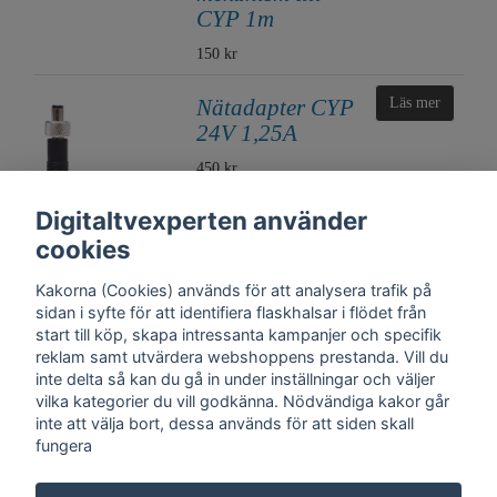
CYP 1m
150 kr
Nätadapter CYP
Läs mer
24V 1,25A
450 kr
Digitaltvexperten använder
cookies
Kakorna (Cookies) används för att analysera trafik på
sidan i syfte för att identifiera flaskhalsar i flödet från
start till köp, skapa intressanta kampanjer och specifik
reklam samt utvärdera webshoppens prestanda. Vill du
inte delta så kan du gå in under inställningar och väljer
vilka kategorier du vill godkänna. Nödvändiga kakor går
inte att välja bort, dessa används för att siden skall
fungera
Kontakt
Trygghet
Cookies
Support
Köpinfo
Om oss
English