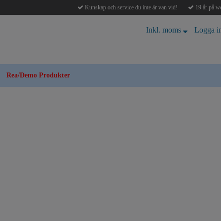
Kunskap och service du inte är van vid!
19 år på we
Inkl. moms
Logga i
Rea/Demo Produkter