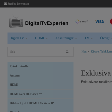
Snabba leveranser
DigitalTV
HDMI
Anslutningar
TV
Övrigt
Hem
›
Kikare, Tubkikare
Fjärrkontroller
Exklusiva
Antenn
Exklusivare tubkikare
HDMI
HDMI över HDBaseT™
Bild & Ljud / HDMI / AV över IP