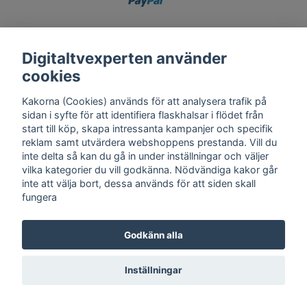
Digitaltvexperten använder
cookies
Kontakt
Trygghet
Cookies
Support
Köpinfo
Om oss
English
Integritetspolicy
Köpvillkor, Digitaltvexperten.se
Kakorna (Cookies) används för att analysera trafik på
sidan i syfte för att identifiera flaskhalsar i flödet från
start till köp, skapa intressanta kampanjer och specifik
reklam samt utvärdera webshoppens prestanda. Vill du
© Copyright 2026 DigitalTvExperten.se
inte delta så kan du gå in under inställningar och väljer
vilka kategorier du vill godkänna. Nödvändiga kakor går
inte att välja bort, dessa används för att siden skall
fungera
Godkänn alla
Inställningar