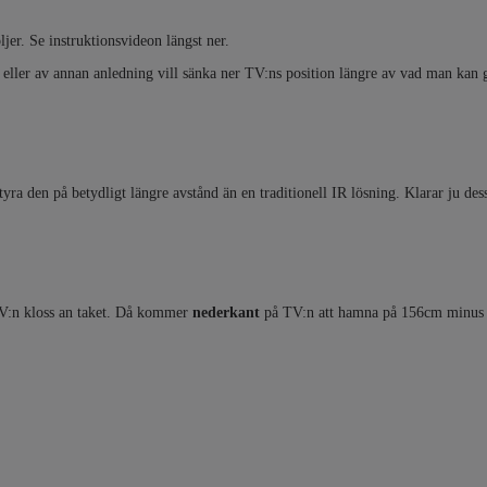
jer. Se instruktionsvideon längst ner.
k eller av annan anledning vill sänka ner TV:ns position längre av vad man kan
yra den på betydligt längre avstånd än en traditionell IR lösning. Klarar ju d
 TV:n kloss an taket. Då kommer
nederkant
på TV:n att hamna på 156cm minus 