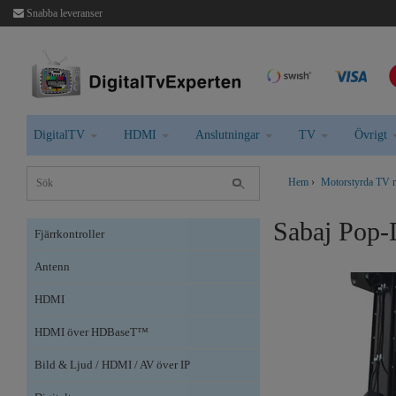
Snabba leveranser
DigitalTV
HDMI
Anslutningar
TV
Övrigt
Hem
›
Motorstyrda TV 
Sabaj Pop-
Fjärrkontroller
Antenn
HDMI
HDMI över HDBaseT™
Bild & Ljud / HDMI / AV över IP