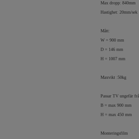
Max dropp: 840mm
Hastighet: 20mm/sek
Mått:
W = 900 mm
D = 146 mm
H = 1007 mm
Maxvikt :50kg
Passar TV ungefär frå
B = max 900 mm
H = max 450 mm
Monteringsfilm