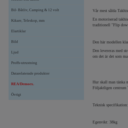
Bil- Båtliv, Camping & 12 volt
Vår mest sålda Takhis
En motoriserad takhis
Kikare, Teleskop, mm
traditionell "Flip d
Elartiklar
Bild
Den här modellen klar
Den levereras med str
Ljud
om det är det som man
Proffs-utrustning
Datarelaterade produkter
Hur skall man tänka n
REA/Demoex.
Följaktligen centrum 
Övrigt
Teknisk specifikation:
Egenvikt: 38kg