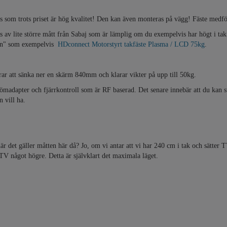
s som trots priset är hög kvalitet! Den kan även monteras på vägg! Fäste medföl
s av lite större mått från Sabaj som är lämplig om du exempelvis har högt i ta
own" som exempelvis
HDconnect Motorstyrt takfäste Plasma / LCD 75kg
.
ar att sänka ner en skärm 840mm och klarar vikter på upp till 50kg.
ömadapter och fjärrkontroll som är RF baserad. Det senare innebär att du kan st
 vill ha.
är det gäller måtten här då? Jo, om vi antar att vi har 240 cm i tak och sätter
TV något högre. Detta är självklart det maximala läget.