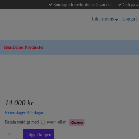
Kunskap och service du inte är van vid!
19 år på we
Inkl. moms
Logga i
Rea/Demo Produkter
14 000 kr
Externlager 8-9 dagar
Betala smidigt med
eller