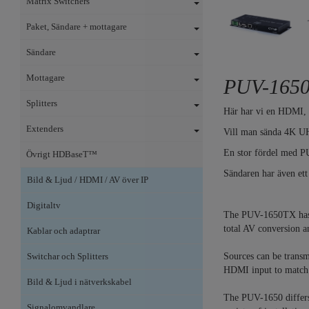
Matrix Switchers
Paket, Sändare + mottagare
Sändare
Mottagare
PUV-165
Splitters
Här har vi en HDMI, 
Extenders
Vill man sända 4K UHD
En stor fördel med PU
Övrigt HDBaseT™
Sändaren har även ett
Bild & Ljud / HDMI / AV över IP
Digitaltv
The PUV-1650TX has b
total AV conversion a
Kablar och adaptrar
Switchar och Splitters
Sources can be trans
HDMI input to match t
Bild & Ljud i nätverkskabel
The PUV-1650 differs 
Signalomvandlare