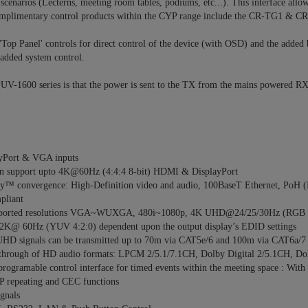
on scenarios (Lecterns, meeting room tables, podiums, etc...). This interface a
omplimentary control products within the CYP range include the CR-TG1 & CR
 'Top Panel' controls for direct control of the device (with OSD) and the ad
 added system control.
PUV-1600 series is that the power is sent to the TX from the mains powered RX.
yPort & VGA inputs
ion support upto 4K@60Hz (4:4:4 8-bit) HDMI & DisplayPort
™ convergence: High-Definition video and audio, 100BaseT Ethernet, PoH (P
liant
orted resolutions VGA~WUXGA, 480i~1080p, 4K UHD@24/25/30Hz (RGB 
/2K@ 60Hz (YUV 4:2:0) dependent upon the output display’s EDID settings
D signals can be transmitted up to 70m via CAT5e/6 and 100m via CAT6a/7
-through of HD audio formats: LPCM 2/5.1/7.1CH, Dolby Digital 2/5.1CH, D
ogramable control interface for timed events within the meeting space
:
With 
 repeating and CEC functions
gnals