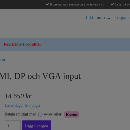
Kunskap och service du inte är van vid!
19 år på we
Inkl. moms
Logga i
Rea/Demo Produkter
nput
MI, DP och VGA input
14 650 kr
Externlager 5-6 dagar
Betala smidigt med
eller