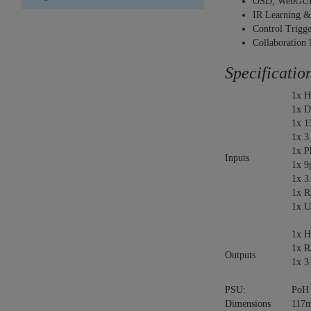
OSD, WebGUI,
IR Learning & 
Control Trigge
Collaboration 
Specificatio
1x H
1x D
1x 1
1x 3
1x P
Inputs
1x 9
1x 3
1x R
1x U
1x H
1x R
Outputs
1x 3
PSU:
PoH
Dimensions
117