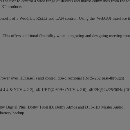
llows the user to control a wide range of devices and macro commands from the to
-KP products.
ded benefit of a WebGUI, RS232 and LAN control. Using the WebGUI interface t
 This offers additional flexibility when integrating and designing meeting roo
ower over HDBaseT) and control (Bi-directional IR/RS-232 pass-through)
4:4:4 & YUV 4:2:2), 4K UHD@ 60Hz (YUV 4:2:0), 4K/2K@24/25/30Hz (R
olby Digital Plus, Dolby TrueHD, Dolby Atmos and DTS-HD Master Audio
battery backup