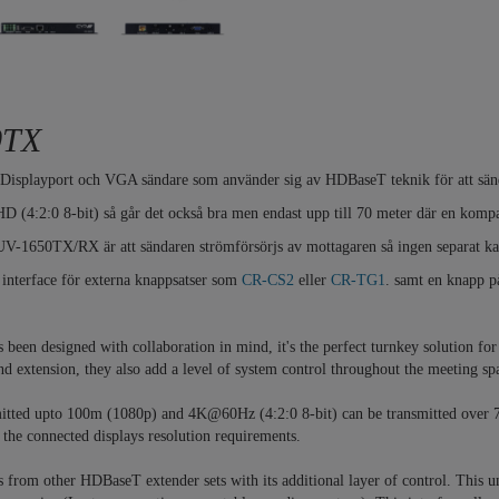
0TX
Displayport och VGA sändare som använder sig av HDBaseT teknik för att sända
 (4:2:0 8-bit) så går det också bra men endast upp till 70 meter där en kompat
V-1650TX/RX är att sändaren strömförsörjs av mottagaren så ingen separat kab
 interface för externa knappsatser som
CR-CS2
eller
CR-TG1
. samt en knapp på
een designed with collaboration in mind, it's the perfect turnkey solution f
nd extension, they also add a level of system control throughout the meeting 
mitted upto 100m (1080p) and 4K@60Hz (4:2:0 8-bit) can be transmitted over 7
he connected displays resolution requirements.
from other HDBaseT extender sets with its additional layer of control. This uni