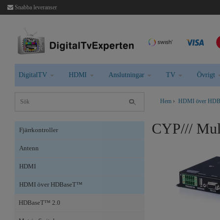
Snabba leveranser
DigitalTV
HDMI
Anslutningar
TV
Övrigt
Hem
›
HDMI över HD
CYP/// Mu
Fjärrkontroller
Antenn
HDMI
HDMI över HDBaseT™
HDBaseT™ 2.0