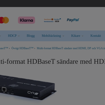
HDCP
Blogg
Mobiltäckning
Kikare
Kontakt
BaseT™
›
Övrigt HDBaseT™
›
Multi-format HDBaseT sändare med HDMI, DP och VGA i
lti-format HDBaseT sändare med HD