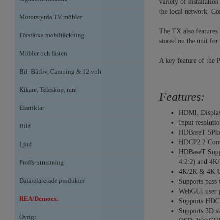
variety of installati
the local network. C
Motorstyrda TV möbler
The TX also features
Förstärka mobiltäckning
stored on the unit for
Möbler och fästen
A key feature of the 
Bil- Båtliv, Camping & 12 volt
Kikare, Teleskop, mm
Features:
Elartiklar
HDMI, Displa
Input resolut
Bild
HDBaseT 5Play
HDCP2.2 Comp
Ljud
HDBaseT Supp
4:2:2) and 4K
Proffs-utrustning
4K/2K & 4K UH
Datarelaterade produkter
Supports pass
WebGUI user pr
REA/Demoex.
Supports HDCP
Supports 3D si
Övrigt