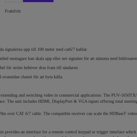
Fraktfritt
 signalerna upp till 100 meter med cat6/7 kablar.
ibel mottagare kan skala upp eller ner signalen för att stämma med bildvisare
el för ström behöver dras fram till sändaren.
 ovansidan chassit för att byta källa.
or extending and switching video in commercial applications. The PUV-1650TX
space. The unit includes HDMI, DisplayPort & VGA inputs offering total meeting
0m over CAT 6/7 cable. The compatible receiver can scale the HDBaseT video 
t provides an interface for a remote control keypad or trigger interface which