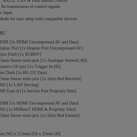
 RS232, LAN & Push Button Control
Re-transmission of control signals
r Input
Mode for easy setup with compatible devices
ns:
DMI [1x HDMI Uncompressed AV and Data]
isplay Port [1x Display Port Uncompressed AV]
5pin Dsub [1x RGBHV]
.5mm Stereo mini-jack [1x Analogue Stereo(L/R)]
hoenix (10 pin) [1x Trigger In (8)]
pin Dsub [1x RS-232 Data]
.5mm Stereo mini-jack [1x Infra Red Receiver]
J45 [1x LAN Serving]
SB Type A [1x Service Port Propriety Data]
DMI [1x HDMI Uncompressed AV and Data]
J45 [1x HDBaseT HDMI & Propriety Data]
.5mm Stereo mini-jack [1x Infra Red Emitter]
mm [W] x 213mm [D] x 25mm [H]