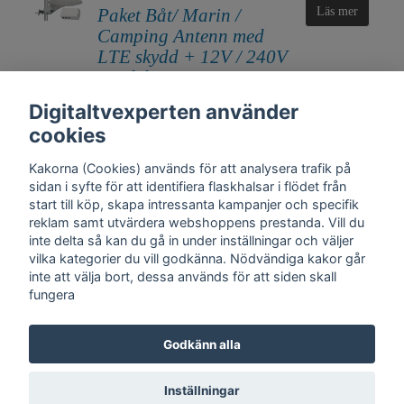
Paket Båt/ Marin /
Läs mer
Camping Antenn med
LTE skydd + 12V / 240V
Nätdel UFO170 +
IFP224
Digitaltvexperten använder
1 290 kr
cookies
Kakorna (Cookies) används för att analysera trafik på
sidan i syfte för att identifiera flaskhalsar i flödet från
start till köp, skapa intressanta kampanjer och specifik
reklam samt utvärdera webshoppens prestanda. Vill du
inte delta så kan du gå in under inställningar och väljer
vilka kategorier du vill godkänna. Nödvändiga kakor går
inte att välja bort, dessa används för att siden skall
fungera
Kontakt
Trygghet
Cookies
Support
Köpinfo
Om oss
English
Godkänn alla
Integritetspolicy
Köpvillkor, Digitaltvexperten.se
Inställningar