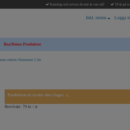
Kunskap och service du inte är van vid!
19 år på we
Inkl. moms
Logga i
Rea/Demo Produkter
mast sektion Aluminium 1,5m
Produkten är tyvärr slut i lager. :(
Brevfrakt: 79 kr / st