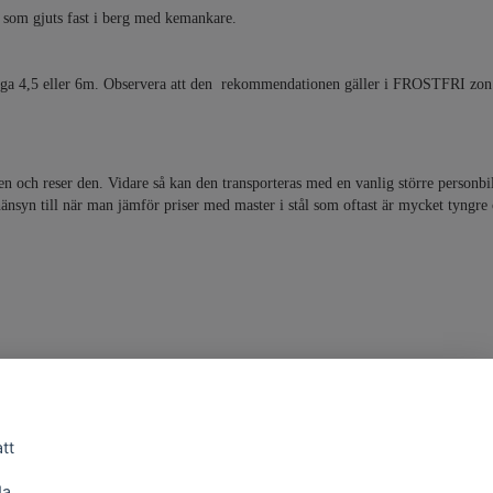
 som gjuts fast i berg med kemankare.
ygga 4,5 eller 6m. Observera att den rekommendationen gäller i FROSTFRI zon
 och reser den. Vidare så kan den transporteras med en vanlig större personbil
 hänsyn till när man jämför priser med master i stål som oftast är mycket tyngre
att
a.