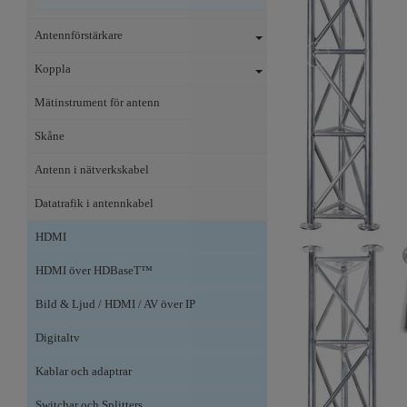
Antennförstärkare
Koppla
Mätinstrument för antenn
Skåne
Antenn i nätverkskabel
Datatrafik i antennkabel
HDMI
HDMI över HDBaseT™
Bild & Ljud / HDMI / AV över IP
Digitaltv
Kablar och adaptrar
Switchar och Splitters