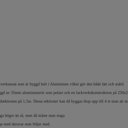
kverksmast som är byggd helt i Aluminium vilket gör den både lätt och stabil.
yggd av 35mm aluminiumrör som pelare och en fackverkskonstruktion på 25
ndsektionen på 1,5m. Dessa sektioner kan då byggas ihop upp till 4 st utan att s
ga högre än så, men då måste man staga.
op med skruvar som följer med.