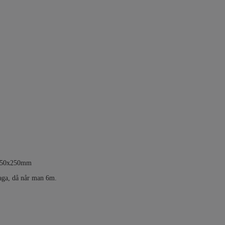
0x250x250mm
taga, då når man 6m.