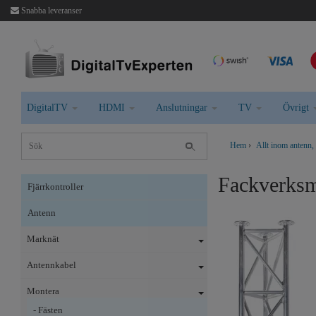
Snabba leveranser
DigitalTV
HDMI
Anslutningar
TV
Övrigt
Hem
›
Allt inom antenn,
Fackverksm
Fjärrkontroller
Antenn
Marknät
Antennkabel
Montera
- Fästen