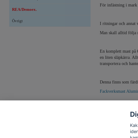
För infästning i mark
REA/Demoex.
Övrigt
I ritningar och anna
Man skall alltid följa
En komplett mast på 6
en liten släpkärra. Al
transportera och hante
Denna finns som färdi
Fackverksmast Alumin
Di
Kako
iden
kam