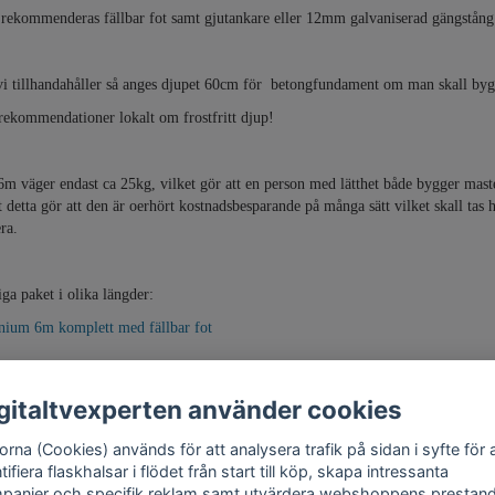
 rekommenderas fällbar fot samt gjutankare eller 12mm galvaniserad gängstång
t vi tillhandahåller så anges djupet 60cm för betongfundament om man skall b
 rekommendationer lokalt om frostfritt djup!
m väger endast ca 25kg, vilket gör att en person med lätthet både bygger masten
lt detta gör att den är oerhört kostnadsbesparande på många sätt vilket skall tas
ra.
ga paket i olika längder:
ium 6m komplett med fällbar fot
gitaltvexperten använder cookies
rna (Cookies) används för att analysera trafik på sidan i syfte för 
tifiera flaskhalsar i flödet från start till köp, skapa intressanta
panjer och specifik reklam samt utvärdera webshoppens prestand