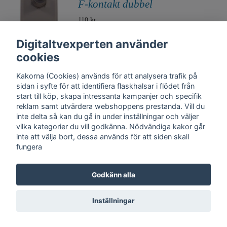
F-kontakt dubbel
110 kr
Digitaltvexperten använder
cookies
Kakorna (Cookies) används för att analysera trafik på
sidan i syfte för att identifiera flaskhalsar i flödet från
start till köp, skapa intressanta kampanjer och specifik
reklam samt utvärdera webshoppens prestanda. Vill du
inte delta så kan du gå in under inställningar och väljer
vilka kategorier du vill godkänna. Nödvändiga kakor går
inte att välja bort, dessa används för att siden skall
fungera
Kontakt
Trygghet
Cookies
Support
Köpinfo
Om oss
English
Godkänn alla
Integritetspolicy
Köpvillkor, Digitaltvexperten.se
Inställningar
© Copyright 2026 DigitalTvExperten.se