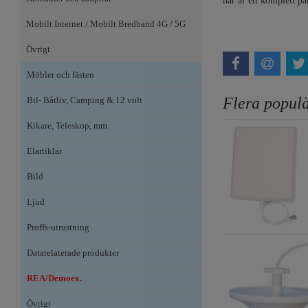
här är ett komplett p
Mobilt Internet / Mobilt Bredband 4G / 5G
Övrigt
Möbler och fästen
Flera populä
Bil- Båtliv, Camping & 12 volt
Kikare, Teleskop, mm
Elartiklar
Bild
Ljud
Proffs-utrustning
Datarelaterade produkter
REA/Demoex.
Övrigt