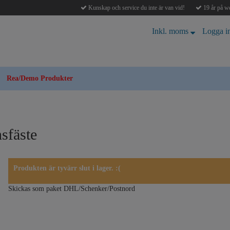
Kunskap och service du inte är van vid!
19 år på we
Inkl. moms
Logga i
Rea/Demo Produkter
nsfäste
Produkten är tyvärr slut i lager. :(
Skickas som paket DHL/Schenker/Postnord