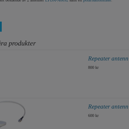
aket bestående av 2 antenner
LPDA-A0092
samt ett
polarisationsfäste
.
ra produkter
Repeater antenn
800 kr
Repeater antenn
600 kr