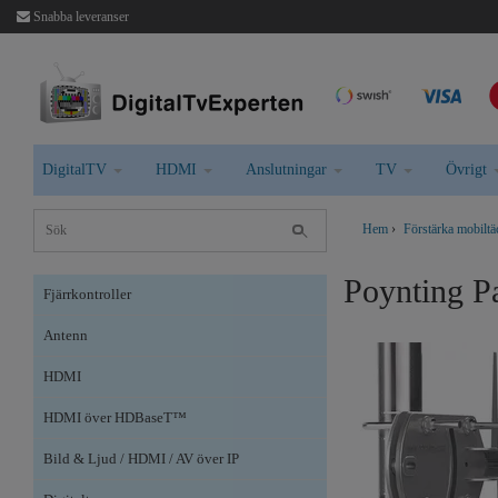
Snabba leveranser
DigitalTV
HDMI
Anslutningar
TV
Övrigt
Hem
›
Förstärka mobilt
Poynting Pa
Fjärrkontroller
Antenn
HDMI
HDMI över HDBaseT™
Bild & Ljud / HDMI / AV över IP